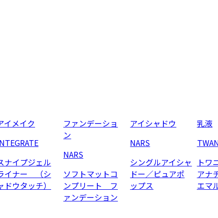
アイメイク
ファンデーショ
アイシャドウ
乳液
ン
INTEGRATE
NARS
TWA
NARS
スナイプジェル
シングルアイシャ
トワ
ライナー （シ
ソフトマットコ
ドー／ピュアポ
アナ
ャドウタッチ）
ンプリート フ
ップス
エマ
ァンデーション