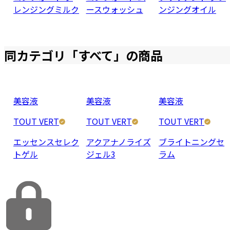
レンジングミルク
ースウォッシュ
ンジングオイル
同カテゴリ「
すべて
」の商品
美容液
美容液
美容液
TOUT VERT
TOUT VERT
TOUT VERT
エッセンスセレク
アクアナノライズ
ブライトニングセ
トゲル
ジェル3
ラム