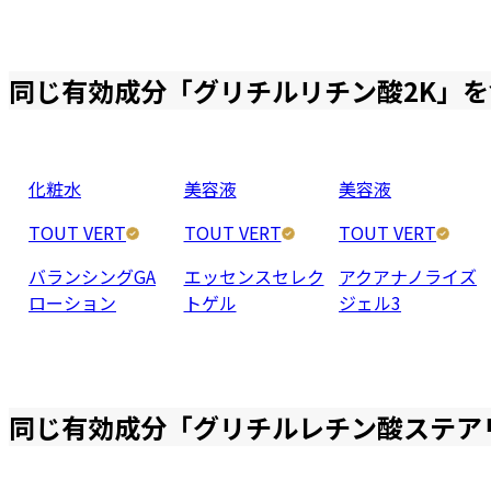
同じ有効成分「
グリチルリチン酸2K
」を
化粧水
美容液
美容液
TOUT VERT
TOUT VERT
TOUT VERT
バランシングGA
エッセンスセレク
アクアナノライズ
ローション
トゲル
ジェル3
同じ有効成分「
グリチルレチン酸ステア