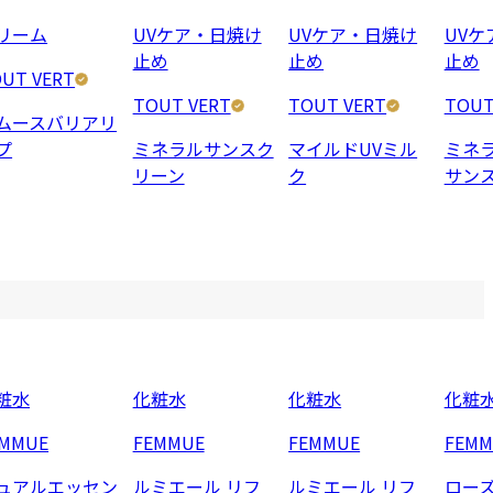
リーム
UVケア・日焼け
UVケア・日焼け
UVケ
止め
止め
止め
UT VERT
TOUT VERT
TOUT VERT
TOUT
ムースバリアリ
プ
ミネラルサンスク
マイルドUVミル
ミネ
リーン
ク
サン
粧水
化粧水
化粧水
化粧
EMMUE
FEMMUE
FEMMUE
FEMM
ュアルエッセン
ルミエール リフ
ルミエール リフ
ロー