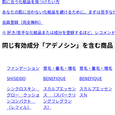
肌に合う化粧品を見つけたい方
あなたの肌に合わない化粧品を避けるために、まずは
苦手な
会員登録（完全無料）
※ 好き/苦手な化粧品または成分を登録するほど、レコメン
同じ有効成分「
アデノシン
」を含む商品
ファンデーション
育毛・養毛・増毛
育毛・養毛・増毛
SHISEIDO
BENEFIQUE
BENEFIQUE
シンクロスキン
スカルプエッセン
スカルプエッセン
グロー クッショ
ス （スパークリ
スＮ
ンコンパクト
ングフレグラン
（レフィル）
ス）