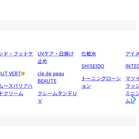
ンド・フットケ
UVケア・日焼け
化粧水
アイ
止め
SHISEIDO
INTE
UT VERT
cle de peau
トーニングローシ
マツ
BEAUTE
ムースバリアハ
ョン
ラッ
ドクリーム
クレームタンテＵ
ミニ
Ｖ
ム）