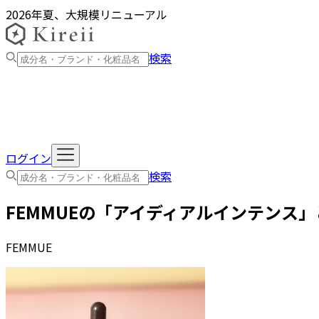
2026年夏、大規模リニューアル
検索
ログイン
検索
FEMMUE
の「
アイディアルインテンス
」
FEMMUE