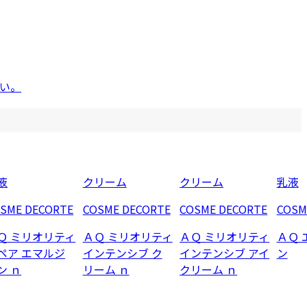
い。
液
クリーム
クリーム
乳液
SME DECORTE
COSME DECORTE
COSME DECORTE
COSM
Ｑ ミリオリティ
ＡＱ ミリオリティ
ＡＱ ミリオリティ
ＡＱ 
ペア エマルジ
インテンシブ ク
インテンシブ アイ
ン
ン ｎ
リーム ｎ
クリーム ｎ