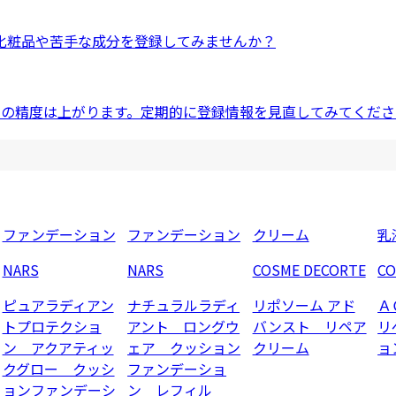
化粧品
や
苦手な成分
を登録してみませんか？
ドの精度は上がります。定期的に登録情報を見直してみてくださ
ファンデーション
ファンデーション
クリーム
乳
NARS
NARS
COSME DECORTE
CO
ピュアラディアン
ナチュラルラディ
リポソーム アド
Ａ
トプロテクショ
アント ロングウ
バンスト リペア
リ
ン アクアティッ
ェア クッション
クリーム
ョ
クグロー クッシ
ファンデーショ
ョンファンデーシ
ン レフィル