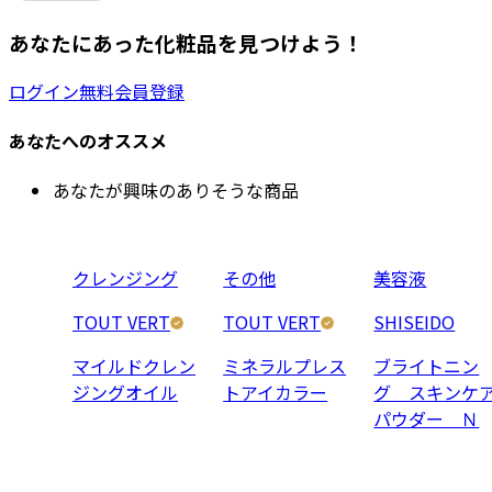
あなたにあった化粧品を見つけよう！
ログイン
無料会員登録
あなたへのオススメ
あなたが興味のありそうな商品
クレンジング
その他
美容液
TOUT VERT
TOUT VERT
SHISEIDO
マイルドクレン
ミネラルプレス
ブライトニン
ジングオイル
トアイカラー
グ スキンケ
パウダー Ｎ