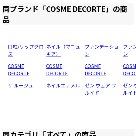
同ブランド「
COSME DECORTE
」の商
品
口紅/リップグロ
ネイル（マニュ
ファンデーショ
ファ
ス
キア）
ン
ン
COSME
COSME
COSME
COSM
DECORTE
DECORTE
DECORTE
DECO
ザ ルージュ
ネイルエナメル
ゼン ウェア フ
ゼン 
ルイド
ルイ
同カテゴリ「
すべて
」の商品