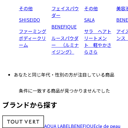
その他
フェイスパウ
その他
美容
ダー
SHISEIDO
SALA
BENE
BENEFIQUE
ファーミング
サラ ヘアト
アイ
ボディークリ
ルースパウダ
リートメン
ンス
ーム
ー （ルミナ
ト 軽やかさ
イジング）
らさら
あなたと同じ年代・性別の方が注目している商品
条件に一致する商品が見つかりませんでした
ブランドから探す
AQUA LABEL
BENEFIQUE
cle de peau