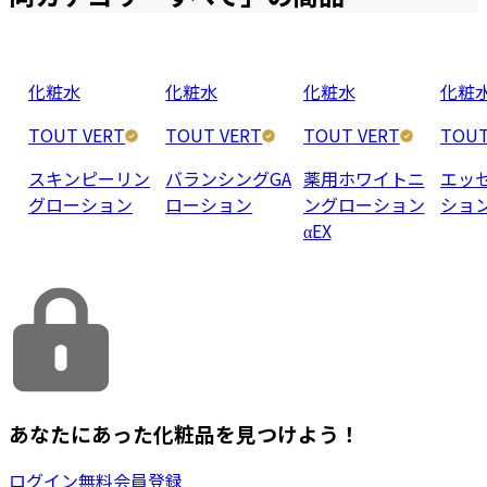
化粧水
化粧水
化粧水
化粧
TOUT VERT
TOUT VERT
TOUT VERT
TOUT
スキンピーリン
バランシングGA
薬用ホワイトニ
エッ
グローション
ローション
ングローション
ショ
αEX
あなたにあった化粧品を見つけよう！
ログイン
無料会員登録