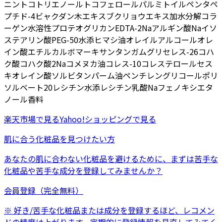
ニン
トコトリエノール
トコフェロール
パルミトイルペンタペ
プチド-4
ビャクダン木エキス
ブクリョウエキス
加水分解コラ
ーゲン
水溶性プロテオグリカン
EDTA-2Na
アルギン酸Na
イソ
ステアリン酸PEG-50水添ヒマシ油
オレイルアルコール
オレ
イン酸エチル
カルボマー
キサンタンガム
グリセレス-26
コハ
ク酸
コハク酸2Na
コメヌカ油
コレス-10
コレステロール
セス
キオレイン酸ソルビタン
パーム油
ペンチレングリコール
ポリ
ソルベート20
レシチン
水添レシチン
乳酸Na
フェノキシエタ
ノール
香料
楽天市場
で見る
Yahoo!ショッピング
で見る
肌に合う化粧品を見つけたい方
あなたの肌に合わない化粧品を避けるために、まずは
苦手な
化粧品
や
苦手な成分
を登録してみませんか？
会員登録（完全無料）
※ 好き/苦手な化粧品または成分を登録するほど、レコメン