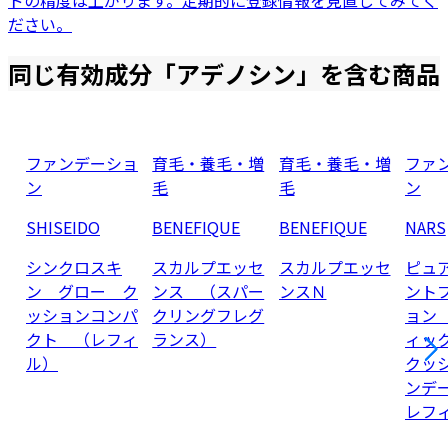
ドの精度は上がります。定期的に登録情報を見直してみてく
ださい。
同じ有効成分「
アデノシン
」を含む商品
ファンデーショ
育毛・養毛・増
育毛・養毛・増
ファ
ン
毛
毛
ン
SHISEIDO
BENEFIQUE
BENEFIQUE
NARS
シンクロスキ
スカルプエッセ
スカルプエッセ
ピュ
ン グロー ク
ンス （スパー
ンスＮ
ント
ッションコンパ
クリングフレグ
ョン
クト （レフィ
ランス）
ィッ
ル）
クッ
ンデ
レフ