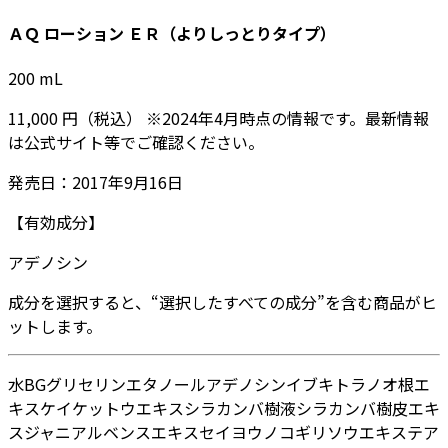
ＡＱ ローション ＥＲ（よりしっとりタイプ）
200
mL
11,000
円
（税込）
※
2024年4月
時点の情報です。最新情報
は公式サイト等でご確認ください。
発売日：
2017年9月16日
【有効成分】
アデノシン
成分を選択すると、“選択したすべての成分”を含む商品がヒ
ットします。
水
BG
グリセリン
エタノール
アデノシン
イブキトラノオ根エ
キス
ケイケットウエキス
シラカンバ樹液
シラカンバ樹皮エキ
ス
ジャニアルベンスエキス
セイヨウノコギリソウエキス
テア