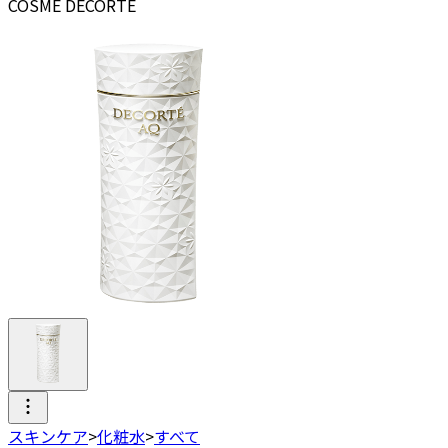
COSME DECORTE
スキンケア
>
化粧水
>
すべて