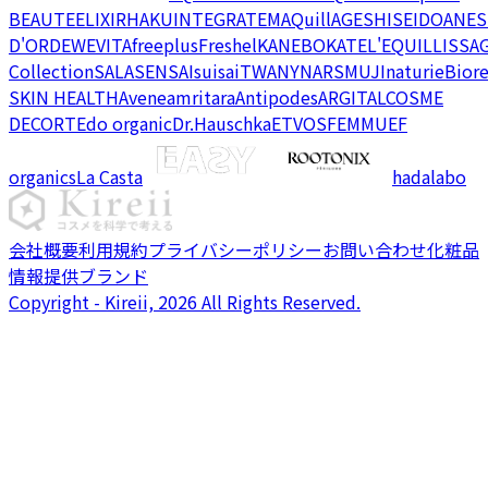
BEAUTE
ELIXIR
HAKU
INTEGRATE
MAQuillAGE
SHISEIDO
ANES
D'OR
DEW
EVITA
freeplus
Freshel
KANEBO
KATE
L'EQUIL
LISSA
Collection
SALA
SENSAI
suisai
TWANY
NARS
MUJI
naturie
Bior
SKIN HEALTH
Avene
amritara
Antipodes
ARGITAL
COSME
DECORTE
do organic
Dr.Hauschka
ETVOS
FEMMUE
F
organics
La Casta
hadalabo
会社概要
利用規約
プライバシーポリシー
お問い合わせ
化粧品
情報提供ブランド
Copyright - Kireii, 2026 All Rights Reserved.