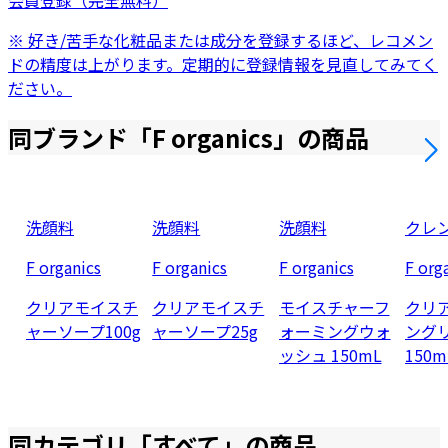
会員登録（完全無料）
※ 好き/苦手な化粧品または成分を登録するほど、レコメン
ドの精度は上がります。定期的に登録情報を見直してみてく
ださい。
同ブランド「
F organics
」の商品
洗顔料
洗顔料
洗顔料
クレ
F organics
F organics
F organics
F org
クリアモイスチ
クリアモイスチ
モイスチャーフ
クリ
ャーソープ100g
ャーソープ25g
ォーミングウォ
ング
ッシュ 150mL
150m
同カテゴリ「
すべて
」の商品