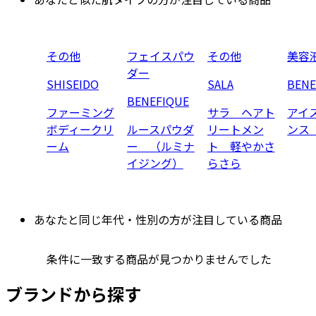
その他
フェイスパウ
その他
美容
ダー
SHISEIDO
SALA
BENE
BENEFIQUE
ファーミング
サラ ヘアト
アイ
ボディークリ
ルースパウダ
リートメン
ンス
ーム
ー （ルミナ
ト 軽やかさ
イジング）
らさら
あなたと同じ年代・性別の方が注目している商品
条件に一致する商品が見つかりませんでした
ブランドから探す