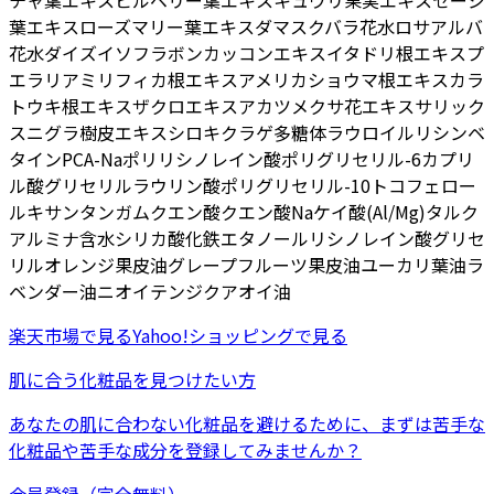
チャ葉エキス
ビルベリー葉エキス
キュウリ果実エキス
セージ
葉エキス
ローズマリー葉エキス
ダマスクバラ花水
ロサアルバ
花水
ダイズイソフラボン
カッコンエキス
イタドリ根エキス
プ
エラリアミリフィカ根エキス
アメリカショウマ根エキス
カラ
トウキ根エキス
ザクロエキス
アカツメクサ花エキス
サリック
スニグラ樹皮エキス
シロキクラゲ多糖体
ラウロイルリシン
ベ
タイン
PCA-Na
ポリリシノレイン酸ポリグリセリル-6
カプリ
ル酸グリセリル
ラウリン酸ポリグリセリル-10
トコフェロー
ル
キサンタンガム
クエン酸
クエン酸Na
ケイ酸(Al/Mg)
タルク
アルミナ
含水シリカ
酸化鉄
エタノール
リシノレイン酸グリセ
リル
オレンジ果皮油
グレープフルーツ果皮油
ユーカリ葉油
ラ
ベンダー油
ニオイテンジクアオイ油
楽天市場
で見る
Yahoo!ショッピング
で見る
肌に合う化粧品を見つけたい方
あなたの肌に合わない化粧品を避けるために、まずは
苦手な
化粧品
や
苦手な成分
を登録してみませんか？