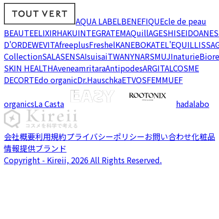
AQUA LABEL
BENEFIQUE
cle de peau
BEAUTE
ELIXIR
HAKU
INTEGRATE
MAQuillAGE
SHISEIDO
ANES
D'OR
DEW
EVITA
freeplus
Freshel
KANEBO
KATE
L'EQUIL
LISSA
Collection
SALA
SENSAI
suisai
TWANY
NARS
MUJI
naturie
Bior
SKIN HEALTH
Avene
amritara
Antipodes
ARGITAL
COSME
DECORTE
do organic
Dr.Hauschka
ETVOS
FEMMUE
F
organics
La Casta
hadalabo
会社概要
利用規約
プライバシーポリシー
お問い合わせ
化粧品
情報提供ブランド
Copyright - Kireii, 2026 All Rights Reserved.