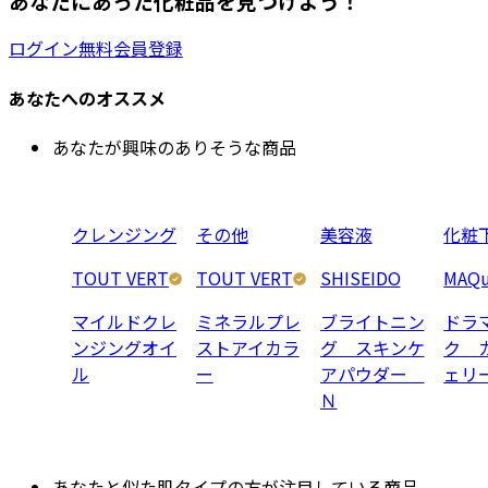
あなたにあった化粧品を見つけよう！
ログイン
無料会員登録
あなたへのオススメ
あなたが興味のありそうな商品
クレンジング
その他
美容液
化粧
TOUT VERT
TOUT VERT
SHISEIDO
MAQu
マイルドクレ
ミネラルプレ
ブライトニン
ドラ
ンジングオイ
ストアイカラ
グ スキンケ
ク 
ル
ー
アパウダー
ェリ
Ｎ
あなたと似た肌タイプの方が注目している商品