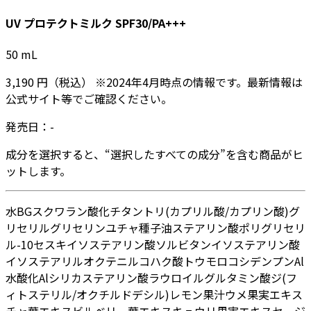
UV プロテクトミルク SPF30/PA+++
50
mL
3,190
円
（税込）
※
2024年4月
時点の情報です。最新情報は
公式サイト等でご確認ください。
発売日：
-
成分を選択すると、“選択したすべての成分”を含む商品がヒ
ットします。
水
BG
スクワラン
酸化チタン
トリ(カプリル酸/カプリン酸)グ
リセリル
グリセリン
ユチャ種子油
ステアリン酸ポリグリセリ
ル-10
セスキイソステアリン酸ソルビタン
イソステアリン酸
イソステアリル
オクテニルコハク酸トウモロコシデンプンAl
水酸化Al
シリカ
ステアリン酸
ラウロイルグルタミン酸ジ(フ
ィトステリル/オクチルドデシル)
レモン果汁
ウメ果実エキス