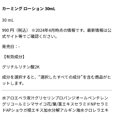
カーミング ローション 30mL
30
mL
990
円
（税込）
※
2024年4月
時点の情報です。最新情報は公
式サイト等でご確認ください。
発売日：
-
【有効成分】
グリチルリチン酸2K
成分を選択すると、“選択したすべての成分”を含む商品がヒ
ットします。
水
アロエベラ液汁
グリセリン
プロパンジオール
ペンチレン
グリコール
ミシマサイコ花/葉/茎エキス
セラミドNP
セラミ
ドAP
ショウガ根エキス
加水分解アルギン
海水
クロレラエキ