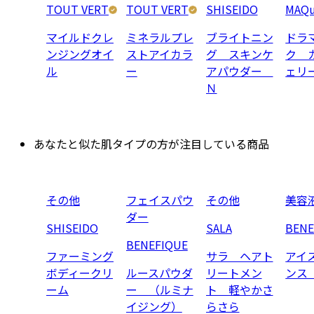
TOUT VERT
TOUT VERT
SHISEIDO
MAQu
マイルドクレ
ミネラルプレ
ブライトニン
ドラ
ンジングオイ
ストアイカラ
グ スキンケ
ク 
ル
ー
アパウダー
ェリ
Ｎ
あなたと似た肌タイプの方が注目している商品
その他
フェイスパウ
その他
美容
ダー
SHISEIDO
SALA
BENE
BENEFIQUE
ファーミング
サラ ヘアト
アイ
ボディークリ
ルースパウダ
リートメン
ンス
ーム
ー （ルミナ
ト 軽やかさ
イジング）
らさら