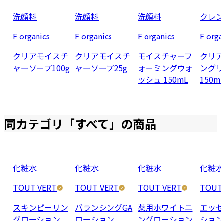
洗顔料
洗顔料
洗顔料
クレ
F organics
F organics
F organics
F org
クリアモイスチ
クリアモイスチ
モイスチャーフ
クリ
ャーソープ100g
ャーソープ25g
ォーミングウォ
ング
ッシュ 150mL
150m
同カテゴリ「
すべて
」の商品
化粧水
化粧水
化粧水
化粧
TOUT VERT
TOUT VERT
TOUT VERT
TOUT
スキンピーリン
バランシングGA
薬用ホワイトニ
エッ
グローション
ローション
ングローション
ショ