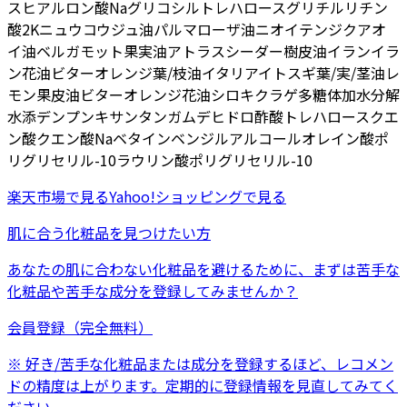
ス
ヒアルロン酸Na
グリコシルトレハロース
グリチルリチン
酸2K
ニュウコウジュ油
パルマローザ油
ニオイテンジクアオ
イ油
ベルガモット果実油
アトラスシーダー樹皮油
イランイラ
ン花油
ビターオレンジ葉/枝油
イタリアイトスギ葉/実/茎油
レ
モン果皮油
ビターオレンジ花油
シロキクラゲ多糖体
加水分解
水添デンプン
キサンタンガム
デヒドロ酢酸
トレハロース
クエ
ン酸
クエン酸Na
ベタイン
ベンジルアルコール
オレイン酸ポ
リグリセリル-10
ラウリン酸ポリグリセリル-10
楽天市場
で見る
Yahoo!ショッピング
で見る
肌に合う化粧品を見つけたい方
あなたの肌に合わない化粧品を避けるために、まずは
苦手な
化粧品
や
苦手な成分
を登録してみませんか？
会員登録（完全無料）
※ 好き/苦手な化粧品または成分を登録するほど、レコメン
ドの精度は上がります。定期的に登録情報を見直してみてく