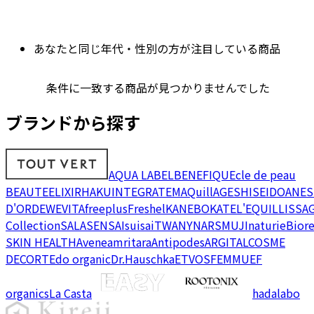
あなたと同じ年代・性別の方が注目している商品
条件に一致する商品が見つかりませんでした
ブランドから探す
AQUA LABEL
BENEFIQUE
cle de peau
BEAUTE
ELIXIR
HAKU
INTEGRATE
MAQuillAGE
SHISEIDO
ANES
D'OR
DEW
EVITA
freeplus
Freshel
KANEBO
KATE
L'EQUIL
LISSA
Collection
SALA
SENSAI
suisai
TWANY
NARS
MUJI
naturie
Bior
SKIN HEALTH
Avene
amritara
Antipodes
ARGITAL
COSME
DECORTE
do organic
Dr.Hauschka
ETVOS
FEMMUE
F
organics
La Casta
hadalabo