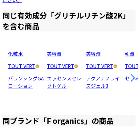
ださい。
同じ有効成分「
グリチルリチン酸2K
」
を含む商品
化粧水
美容液
美容液
乳液
TOUT VERT
TOUT VERT
TOUT VERT
TOUT
バランシングGA
エッセンスセレ
アクアナノライ
セラ
ローション
クトゲル
ズジェル3
同ブランド「
F organics
」の商品