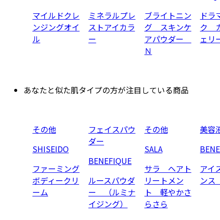
マイルドクレ
ミネラルプレ
ブライトニン
ドラ
ンジングオイ
ストアイカラ
グ スキンケ
ク 
ル
ー
アパウダー
ェリ
Ｎ
あなたと似た肌タイプの方が注目している商品
その他
フェイスパウ
その他
美容
ダー
SHISEIDO
SALA
BENE
BENEFIQUE
ファーミング
サラ ヘアト
アイ
ボディークリ
ルースパウダ
リートメン
ンス
ーム
ー （ルミナ
ト 軽やかさ
イジング）
らさら