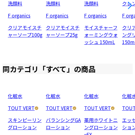
洗顔料
洗顔料
洗顔料
クレ
F organics
F organics
F organics
F org
クリアモイスチ
クリアモイスチ
モイスチャーフ
クリ
ャーソープ100g
ャーソープ25g
ォーミングウォ
ング
ッシュ 150mL
150m
同カテゴリ「
すべて
」の商品
化粧水
化粧水
化粧水
化粧
TOUT VERT
TOUT VERT
TOUT VERT
TOUT
スキンピーリン
バランシングGA
薬用ホワイトニ
エッ
グローション
ローション
ングローション
ショ
αEX