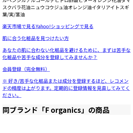
ル
ベンジルアルコール
デヒドロ酢酸
ビターオレンジ花油
ダマ
スクバラ花油
ニュウコウジュ油
オレンジ油
イタリアイトスギ
葉/実/茎油
楽天市場
で見る
Yahoo!ショッピング
で見る
肌に合う化粧品を見つけたい方
あなたの肌に合わない化粧品を避けるために、まずは
苦手な
化粧品
や
苦手な成分
を登録してみませんか？
会員登録（完全無料）
※ 好き/苦手な化粧品または成分を登録するほど、レコメン
ドの精度は上がります。定期的に登録情報を見直してみてく
ださい。
同ブランド「
F organics
」の商品