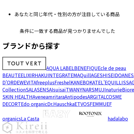
あなたと同じ年代・性別の方が注目している商品
条件に一致する商品が見つかりませんでした
ブランドから探す
AQUA LABEL
BENEFIQUE
cle de peau
BEAUTE
ELIXIR
HAKU
INTEGRATE
MAQuillAGE
SHISEIDO
ANES
D'OR
DEW
EVITA
freeplus
Freshel
KANEBO
KATE
L'EQUIL
LISSA
Collection
SALA
SENSAI
suisai
TWANY
NARS
MUJI
naturie
Bior
SKIN HEALTH
Avene
amritara
Antipodes
ARGITAL
COSME
DECORTE
do organic
Dr.Hauschka
ETVOS
FEMMUE
F
organics
La Casta
hadalabo