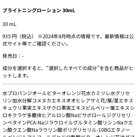
ブライトニングローション 30mL
30
mL
935
円
（税込）
※
2024年4月
時点の情報です。最新情報は公
式サイト等でご確認ください。
発売日：
-
成分を選択すると、“選択したすべての成分”を含む商品がヒ
ットします。
水
プロパンジオール
ビターオレンジ花水
カミツレ水
グリセ
リン
加水分解コメヌカエキス
オオヒレアザミ花/葉/茎エキス
キュウリ果実エキス
ザクロ果実エキス
ビルベリー葉エキス
シ
ロキクラゲ多糖体
ヒアルロン酸Na
ビサボロール
ジグリセリ
ン
ベタイン
PCA-Na
ジラウロイルグルタミン酸リシンNa
クエ
ン酸
クエン酸Na
ラウリン酸ポリグリセリル-10
BG
エタノー