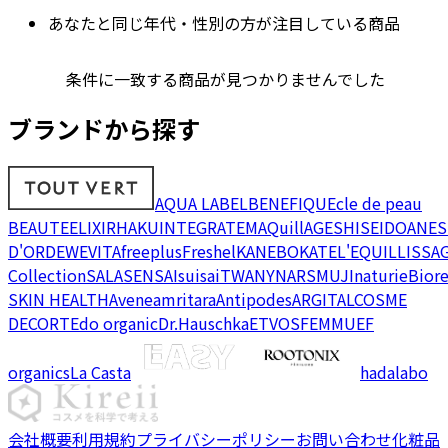
あなたと同じ年代・性別の方が注目している商品
条件に一致する商品が見つかりませんでした
ブランドから探す
AQUA LABEL
BENEFIQUE
cle de peau
BEAUTE
ELIXIR
HAKU
INTEGRATE
MAQuillAGE
SHISEIDO
ANES
D'OR
DEW
EVITA
freeplus
Freshel
KANEBO
KATE
L'EQUIL
LISSA
Collection
SALA
SENSAI
suisai
TWANY
NARS
MUJI
naturie
Bior
SKIN HEALTH
Avene
amritara
Antipodes
ARGITAL
COSME
DECORTE
do organic
Dr.Hauschka
ETVOS
FEMMUE
F
organics
La Casta
hadalabo
会社概要
利用規約
プライバシーポリシー
お問い合わせ
化粧品