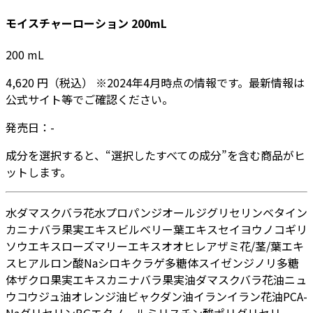
モイスチャーローション 200mL
200
mL
4,620
円
（税込）
※
2024年4月
時点の情報です。最新情報は
公式サイト等でご確認ください。
発売日：
-
成分を選択すると、“選択したすべての成分”を含む商品がヒ
ットします。
水
ダマスクバラ花水
プロパンジオール
ジグリセリン
ベタイン
カニナバラ果実エキス
ビルベリー葉エキス
セイヨウノコギリ
ソウエキス
ローズマリーエキス
オオヒレアザミ花/茎/葉エキ
ス
ヒアルロン酸Na
シロキクラゲ多糖体
スイゼンジノリ多糖
体
ザクロ果実エキス
カニナバラ果実油
ダマスクバラ花油
ニュ
ウコウジュ油
オレンジ油
ビャクダン油
イランイラン花油
PCA-