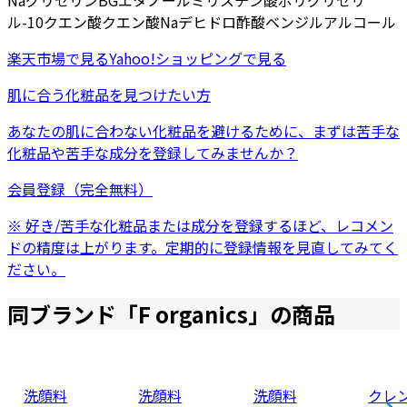
Na
グリセリン
BG
エタノール
ミリスチン酸ポリグリセリ
ル-10
クエン酸
クエン酸Na
デヒドロ酢酸
ベンジルアルコール
楽天市場
で見る
Yahoo!ショッピング
で見る
肌に合う化粧品を見つけたい方
あなたの肌に合わない化粧品を避けるために、まずは
苦手な
化粧品
や
苦手な成分
を登録してみませんか？
会員登録（完全無料）
※ 好き/苦手な化粧品または成分を登録するほど、レコメン
ドの精度は上がります。定期的に登録情報を見直してみてく
ださい。
同ブランド「
F organics
」の商品
洗顔料
洗顔料
洗顔料
クレ