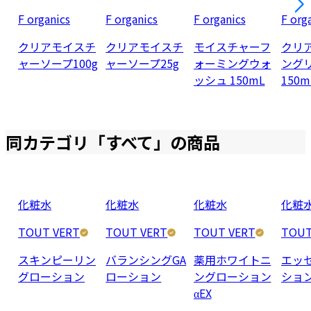
F organics
F organics
F organics
F org
クリアモイスチ
クリアモイスチ
モイスチャーフ
クリ
ャーソープ100g
ャーソープ25g
ォーミングウォ
ング
ッシュ 150mL
150m
同カテゴリ「
すべて
」の商品
化粧水
化粧水
化粧水
化粧
TOUT VERT
TOUT VERT
TOUT VERT
TOUT
スキンピーリン
バランシングGA
薬用ホワイトニ
エッ
グローション
ローション
ングローション
ショ
αEX