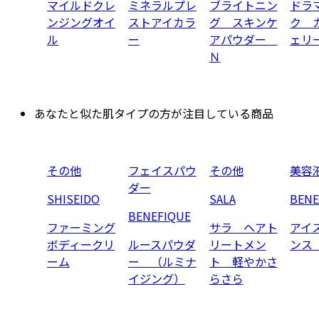
マイルドクレ
ミネラルプレ
ブライトニン
ドラ
ンジングオイ
ストアイカラ
グ スキンケ
ク 
ル
ー
アパウダー
ェリ
Ｎ
あなたと似た肌タイプの方が注目している商品
その他
フェイスパウ
その他
美容
ダー
SHISEIDO
SALA
BENE
BENEFIQUE
ファーミング
サラ ヘアト
アイ
ボディークリ
ルースパウダ
リートメン
ンス
ーム
ー （ルミナ
ト 軽やかさ
イジング）
らさら