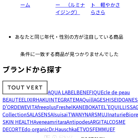
ーム
ー （ルミナ
ト 軽やかさ
イジング）
らさら
あなたと同じ年代・性別の方が注目している商品
条件に一致する商品が見つかりませんでした
ブランドから探す
AQUA LABEL
BENEFIQUE
cle de peau
BEAUTE
ELIXIR
HAKU
INTEGRATE
MAQuillAGE
SHISEIDO
ANES
D'OR
DEW
EVITA
freeplus
Freshel
KANEBO
KATE
L'EQUIL
LISSA
Collection
SALA
SENSAI
suisai
TWANY
NARS
MUJI
naturie
Bior
SKIN HEALTH
Avene
amritara
Antipodes
ARGITAL
COSME
DECORTE
do organic
Dr.Hauschka
ETVOS
FEMMUE
F