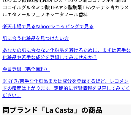
10
クエン酸
BG
塩化Na
オレス‐10リン酸
ココアンホ酢酸Na
ココイルグルタミン酸TEA
ヤシ脂肪酸TEA
クチナシ青
カラメ
ル
エタノール
フェノキシエタノール
香料
楽天市場
で見る
Yahoo!ショッピング
で見る
肌に合う化粧品を見つけたい方
あなたの肌に合わない化粧品を避けるために、まずは
苦手な
化粧品
や
苦手な成分
を登録してみませんか？
会員登録（完全無料）
※ 好き/苦手な化粧品または成分を登録するほど、レコメン
ドの精度は上がります。定期的に登録情報を見直してみてく
ださい。
同ブランド「
La Casta
」の商品