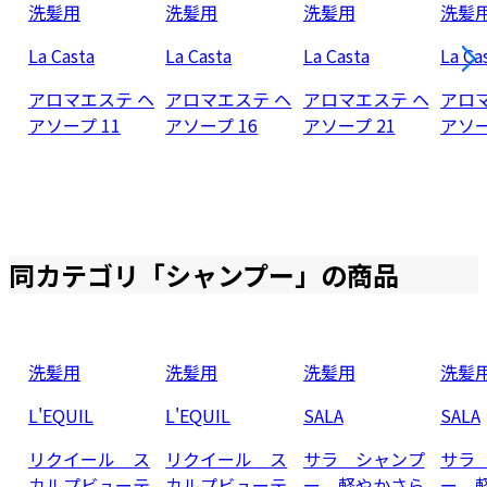
洗髪用
洗髪用
洗髪用
洗髪
La Casta
La Casta
La Casta
La Ca
アロマエステ ヘ
アロマエステ ヘ
アロマエステ ヘ
アロ
アソープ 11
アソープ 16
アソープ 21
アソー
同カテゴリ「
シャンプー
」の商品
洗髪用
洗髪用
洗髪用
洗髪
L'EQUIL
L'EQUIL
SALA
SALA
リクイール ス
リクイール ス
サラ シャンプ
サラ
カルプビューテ
カルプビューテ
ー 軽やかさら
ー 