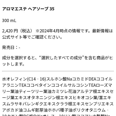
アロマエステ ヘアソープ 35
300
mL
2,420
円
（税込）
※
2024年4月
時点の情報です。最新情報は
公式サイト等でご確認ください。
発売日：
-
成分を選択すると、“選択したすべての成分”を含む商品がヒ
ットします。
水
オレフィン(C14‐16)スルホン酸Na
コカミドDEA
ココイル
アラニンTEA
ココベタイン
ココイルサルコシンTEA
ローズマ
リー葉油
ティーツリー葉油
カミツレ花油
アルテア根エキス
セ
ージ葉エキス
オタネニンジン根エキス
ヒキオコシ葉/茎エキ
ス
ムラサキバレンギクエキス
クララ根エキス
センブリエキス
アボカド油
コムギ胚芽油
ホホバ種子油
ポリクオタニウム‐