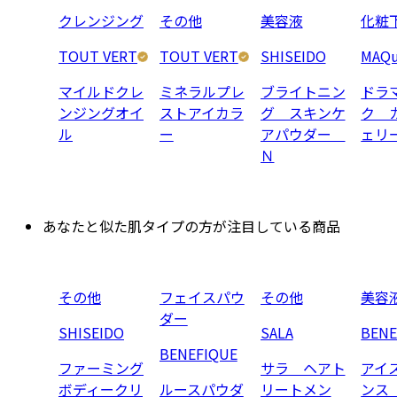
クレンジング
その他
美容液
化粧
TOUT VERT
TOUT VERT
SHISEIDO
MAQu
マイルドクレ
ミネラルプレ
ブライトニン
ドラ
ンジングオイ
ストアイカラ
グ スキンケ
ク 
ル
ー
アパウダー
ェリ
Ｎ
あなたと似た肌タイプの方が注目している商品
その他
フェイスパウ
その他
美容
ダー
SHISEIDO
SALA
BENE
BENEFIQUE
ファーミング
サラ ヘアト
アイ
ボディークリ
ルースパウダ
リートメン
ンス