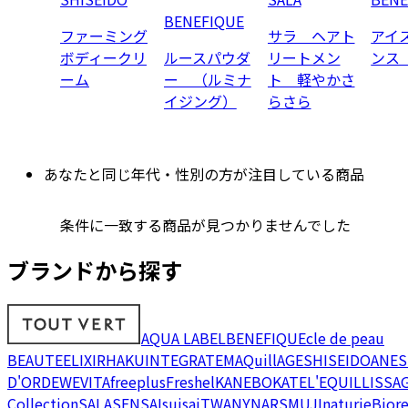
BENEFIQUE
ファーミング
サラ ヘアト
アイ
ボディークリ
ルースパウダ
リートメン
ンス
ーム
ー （ルミナ
ト 軽やかさ
イジング）
らさら
あなたと同じ年代・性別の方が注目している商品
条件に一致する商品が見つかりませんでした
ブランドから探す
AQUA LABEL
BENEFIQUE
cle de peau
BEAUTE
ELIXIR
HAKU
INTEGRATE
MAQuillAGE
SHISEIDO
ANES
D'OR
DEW
EVITA
freeplus
Freshel
KANEBO
KATE
L'EQUIL
LISSA
Collection
SALA
SENSAI
suisai
TWANY
NARS
MUJI
naturie
Bior