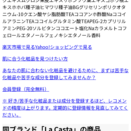
クエキス
ムクロジ果皮エキス
サボンソウ葉エキス
ゴボウ根エ
キス
ホホバ種子油
ヒマワリ種子油
BG
グリセリン
ポリクオタ
ニウム-10
クエン酸
ヤシ脂肪酸TEA
ココアンホ酢酸Na
ココイ
ルアラニンTEA
ココイルグルタミン酸TEA
PEG-2カプリリル
アミン
PEG-20ソルビタンココエート
塩化Na
カラメル
トコフ
ェロール
エタノール
フェノキシエタノール
香料
楽天市場
で見る
Yahoo!ショッピング
で見る
肌に合う化粧品を見つけたい方
あなたの肌に合わない化粧品を避けるために、まずは
苦手な
化粧品
や
苦手な成分
を登録してみませんか？
会員登録（完全無料）
※ 好き/苦手な化粧品または成分を登録するほど、レコメン
ドの精度は上がります。定期的に登録情報を見直してみてく
ださい。
同ブランド「
La Casta
」の商品