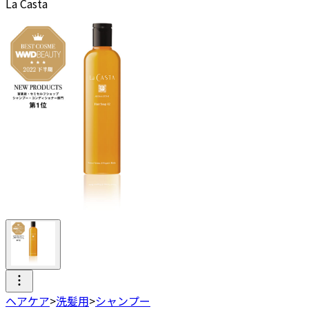
La Casta
ヘアケア
>
洗髪用
>
シャンプー