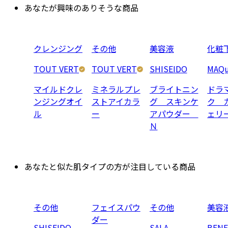
あなたが興味のありそうな商品
クレンジング
その他
美容液
化粧
TOUT VERT
TOUT VERT
SHISEIDO
MAQu
マイルドクレ
ミネラルプレ
ブライトニン
ドラ
ンジングオイ
ストアイカラ
グ スキンケ
ク 
ル
ー
アパウダー
ェリ
Ｎ
あなたと似た肌タイプの方が注目している商品
その他
フェイスパウ
その他
美容
ダー
SHISEIDO
SALA
BENE