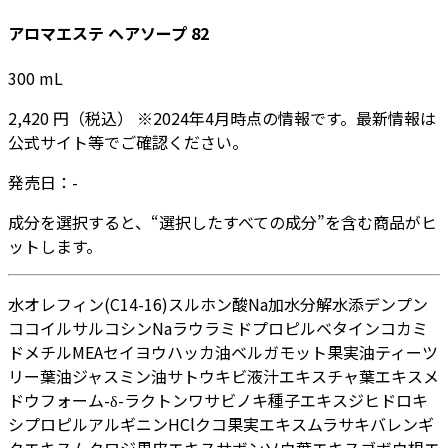
アロマエステ ヘアソープ 82
300
mL
2,420
円
（税込）
※
2024年4月
時点の情報です。最新情報は
公式サイト等でご確認ください。
発売日：
-
成分を選択すると、“選択したすべての成分”を含む商品がヒ
ットします。
水
オレフィン(C14-16)スルホン酸Na
加水分解水添デンプン
ココイルサルコシンNa
ラウラミドプロピルベタイン
コカミ
ドメチルMEA
セイヨウハッカ油
ベルガモット果実油
ティーツ
リー葉油
ジャスミン油
サトウキビ液汁エキス
チャ葉エキス
メ
ドウフォーム-δ-ラクトン
ワサビノキ種子エキス
ジヒドロキ
シプロピルアルギニンHCl
クコ果実エキス
ムラサキバレンギ