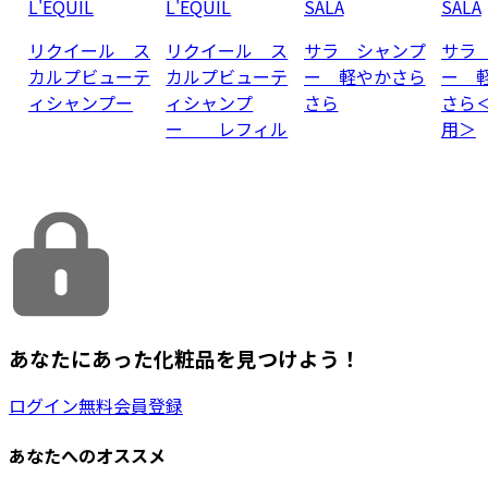
L'EQUIL
L'EQUIL
SALA
SALA
リクイール ス
リクイール ス
サラ シャンプ
サラ
カルプビューテ
カルプビューテ
ー 軽やかさら
ー 
ィシャンプー
ィシャンプ
さら
さら
ー レフィル
用＞
あなたにあった化粧品を見つけよう！
ログイン
無料会員登録
あなたへのオススメ