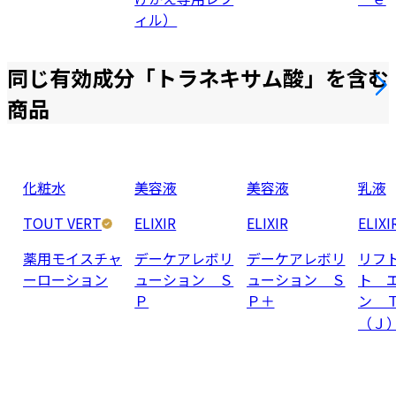
ィル）
同じ有効成分「
トラネキサム酸
」を含む
商品
化粧水
美容液
美容液
乳液
TOUT VERT
ELIXIR
ELIXIR
ELIXI
薬用モイスチャ
デーケアレボリ
デーケアレボリ
リフ
ーローション
ューション Ｓ
ューション Ｓ
ト 
Ｐ
Ｐ＋
ン 
（Ｊ