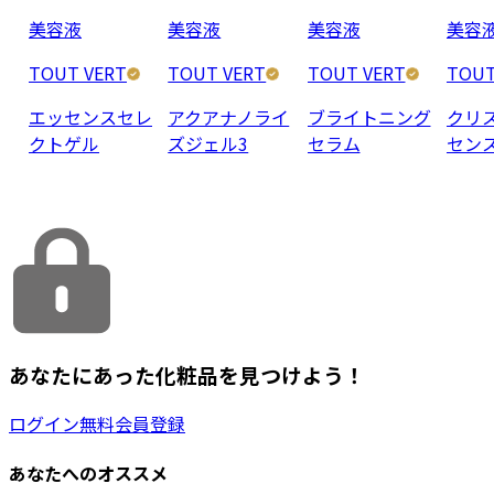
美容液
美容液
美容液
美容
TOUT VERT
TOUT VERT
TOUT VERT
TOUT
エッセンスセレ
アクアナノライ
ブライトニング
クリ
クトゲル
ズジェル3
セラム
セン
あなたにあった化粧品を見つけよう！
ログイン
無料会員登録
あなたへのオススメ