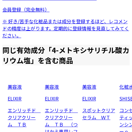
会員登録（完全無料）
※ 好き/苦手な化粧品または成分を登録するほど、レコメン
ドの精度は上がります。定期的に登録情報を見直してみてく
ださい。
同じ有効成分「
4-メトキシサリチル酸カ
リウム塩
」を含む商品
美容液
美容液
美容液
化粧
ELIXIR
ELIXIR
ELIXIR
SHIS
エンリッチド
エンリッチド
スポットクリア
コン
クリアクリー
クリアクリー
セラム ＷＴ
ティ
ム ＴＢ
ム ＴＢ （つ
ンシ
けかえ専用レフ
ーｅ