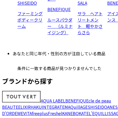
SHISEIDO
SALA
BENE
BENEFIQUE
ファーミング
サラ ヘアト
アイ
ボディークリ
ルースパウダ
リートメン
ンス
ーム
ー （ルミナ
ト 軽やかさ
イジング）
らさら
あなたと同じ年代・性別の方が注目している商品
条件に一致する商品が見つかりませんでした
ブランドから探す
AQUA LABEL
BENEFIQUE
cle de peau
BEAUTE
ELIXIR
HAKU
INTEGRATE
MAQuillAGE
SHISEIDO
ANES
D'OR
DEW
EVITA
freeplus
Freshel
KANEBO
KATE
L'EQUIL
LISSA