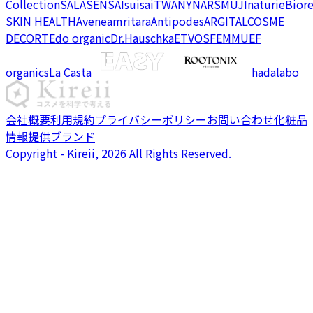
Collection
SALA
SENSAI
suisai
TWANY
NARS
MUJI
naturie
Bior
SKIN HEALTH
Avene
amritara
Antipodes
ARGITAL
COSME
DECORTE
do organic
Dr.Hauschka
ETVOS
FEMMUE
F
organics
La Casta
hadalabo
会社概要
利用規約
プライバシーポリシー
お問い合わせ
化粧品
情報提供ブランド
Copyright - Kireii, 2026 All Rights Reserved.