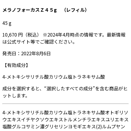
メラノフォーカスＺ４５g （レフィル）
45
g
10,670
円
（税込）
※
2024年4月
時点の情報です。最新情報
は公式サイト等でご確認ください。
発売日：
2022年8月6日
【有効成分】
4-メトキシサリチル酸カリウム塩
トラネキサム酸
成分を選択すると、“選択したすべての成分”を含む商品がヒ
ットします。
4-メトキシサリチル酸カリウム塩
トラネキサム酸
オトギリソ
ウエキス
イチヤクソウエキス
トルメンチラエキス
ユリエキス
塩酸グルコサミン
濃グリセリン
ヨモギエキス(2)
ルムプヤン