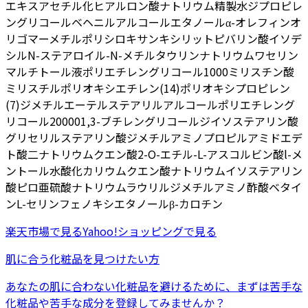
エキス
アセチル化ヒアルロン酸ナトリウム
精製水
ジプロピレ
ングリコール
ベヘニルアルコール
エタノール
α-オレフィンオ
リゴマー
メチルポリシロキサン
キシリット
ピバリン酸イソデ
シル
N-ステアロイル-N-メチルタウリンナトリウム
ワセリン
マルチトール液
ポリエチレングリコール1000
ミリスチン酸
ミリスチル
ポリオキシエチレン(14)ポリオキシプロピレン
(7)ジメチルエーテル
ステアリルアルコール
ポリエチレング
リコール20000
1,3-ブチレングリコール
ジイソステアリン酸
グリセリル
ステアリン酸ジメチルアミノプロピルアミド
エデ
ト酸二ナトリウム
クエン酸
2-O-エチル-L-アスコルビン酸
l-メ
ントール
水酸化カリウム
クエン酸ナトリウム
イソステアリン
酸
ピロ亜硫酸ナトリウム
ラウリルジメチルアミノ酢酸ベタイ
ン
L-セリン
フェノキシエタノール
β-カロチン
楽天市場
で見る
Yahoo!ショッピング
で見る
肌に合う化粧品を見つけたい方
あなたの肌に合わない化粧品を避けるために、まずは
苦手な
化粧品
や
苦手な成分
を登録してみませんか？