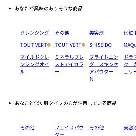
あなたが興味のありそうな商品
クレンジング
その他
美容液
化粧
TOUT VERT
TOUT VERT
SHISEIDO
MAQu
マイルドクレ
ミネラルプレ
ブライトニン
ドラ
ンジングオイ
ストアイカラ
グ スキンケ
ク 
ル
ー
アパウダー
ェリ
Ｎ
あなたと似た肌タイプの方が注目している商品
その他
フェイスパウ
その他
美容
ダー