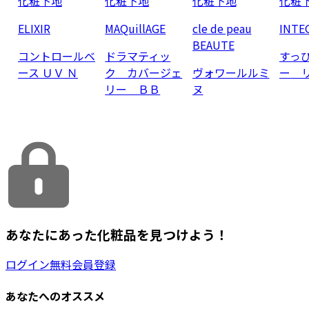
化粧下地
化粧下地
化粧下地
化粧
ELIXIR
MAQuillAGE
cle de peau
INTE
BEAUTE
コントロールベ
ドラマティッ
すっ
ース ＵＶ Ｎ
ク カバージェ
ヴォワールルミ
ー 
リー ＢＢ
ヌ
あなたにあった化粧品を見つけよう！
ログイン
無料会員登録
あなたへのオススメ