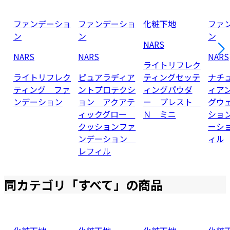
ファンデーショ
ファンデーショ
化粧下地
ファ
ン
ン
ン
NARS
NARS
NARS
NARS
ライトリフレク
ライトリフレク
ピュアラディア
ティングセッテ
ナチ
ティング ファ
ントプロテクシ
ィングパウダ
ィア
ンデーション
ョン アクアテ
ー プレスト
グウ
ィックグロー
Ｎ ミニ
ショ
クッションファ
ーシ
ンデーション
ィル
レフィル
同カテゴリ「
すべて
」の商品