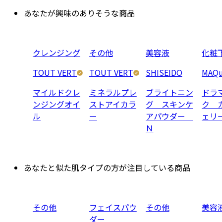
あなたが興味のありそうな商品
クレンジング
その他
美容液
化粧
TOUT VERT
TOUT VERT
SHISEIDO
MAQu
マイルドクレ
ミネラルプレ
ブライトニン
ドラ
ンジングオイ
ストアイカラ
グ スキンケ
ク 
ル
ー
アパウダー
ェリ
Ｎ
あなたと似た肌タイプの方が注目している商品
その他
フェイスパウ
その他
美容
ダー