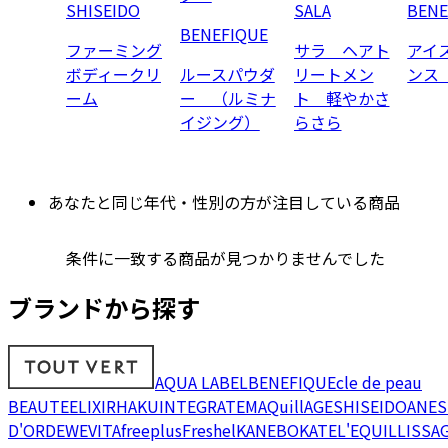
SHISEIDO
SALA
BENE
BENEFIQUE
ファーミング
サラ ヘアト
アイ
ボディークリ
ルースパウダ
リートメン
ンス
ーム
ー （ルミナ
ト 軽やかさ
イジング）
らさら
あなたと同じ年代・性別の方が注目している商品
条件に一致する商品が見つかりませんでした
ブランドから探す
AQUA LABEL
BENEFIQUE
cle de peau
BEAUTE
ELIXIR
HAKU
INTEGRATE
MAQuillAGE
SHISEIDO
ANES
D'OR
DEW
EVITA
freeplus
Freshel
KANEBO
KATE
L'EQUIL
LISSA