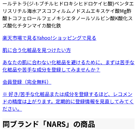
ール
テトラ(ジ-t-ブチルヒドロキシヒドロケイヒ酸)ペンタエ
リスリチル
海水
アスコフィルムノドスムエキス
ケイ酸Mg
酢
酸トコフェロール
フェノキシエタノール
ソルビン酸K
酸化ス
ズ
酸化チタン
マイカ
酸化鉄
楽天市場
で見る
Yahoo!ショッピング
で見る
肌に合う化粧品を見つけたい方
あなたの肌に合わない化粧品を避けるために、まずは
苦手な
化粧品
や
苦手な成分
を登録してみませんか？
会員登録（完全無料）
※ 好き/苦手な化粧品または成分を登録するほど、レコメン
ドの精度は上がります。定期的に登録情報を見直してみてく
ださい。
同ブランド「
NARS
」の商品