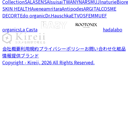
Collection
SALA
SENSAI
suisai
TWANY
NARS
MUJI
naturie
Bior
SKIN HEALTH
Avene
amritara
Antipodes
ARGITAL
COSME
DECORTE
do organic
Dr.Hauschka
ETVOS
FEMMUE
F
organics
La Casta
hadalabo
会社概要
利用規約
プライバシーポリシー
お問い合わせ
化粧品
情報提供ブランド
Copyright - Kireii, 2026 All Rights Reserved.