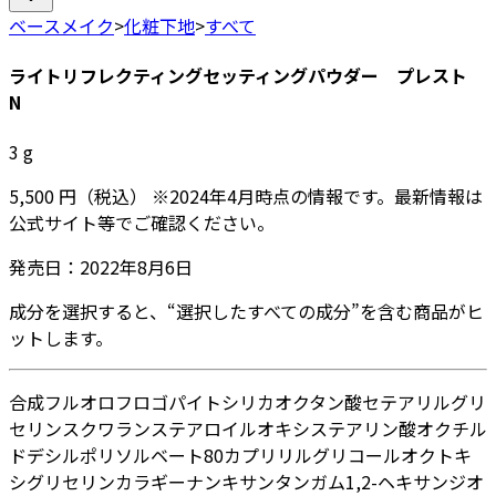
ベースメイク
>
化粧下地
>
すべて
ライトリフレクティングセッティングパウダー プレスト
N
3
g
5,500
円
（税込）
※
2024年4月
時点の情報です。最新情報は
公式サイト等でご確認ください。
発売日：
2022年8月6日
成分を選択すると、“選択したすべての成分”を含む商品がヒ
ットします。
合成フルオロフロゴパイト
シリカ
オクタン酸セテアリル
グリ
セリン
スクワラン
ステアロイルオキシステアリン酸オクチル
ドデシル
ポリソルベート80
カプリリルグリコール
オクトキ
シグリセリン
カラギーナン
キサンタンガム
1,2-ヘキサンジオ