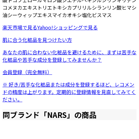
酸トコフェロール
マロン酸ジエチルヘキシルシリンギリデン
コメヌカエキス
トリエトキシカプリリルシラン
リン酸ヒマシ
油
シーウィップエキス
マイカ
オキシ塩化ビスマス
楽天市場
で見る
Yahoo!ショッピング
で見る
肌に合う化粧品を見つけたい方
あなたの肌に合わない化粧品を避けるために、まずは
苦手な
化粧品
や
苦手な成分
を登録してみませんか？
会員登録（完全無料）
※ 好き/苦手な化粧品または成分を登録するほど、レコメン
ドの精度は上がります。定期的に登録情報を見直してみてく
ださい。
同ブランド「
NARS
」の商品