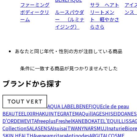
ファーミング
サラ ヘアト
アイ
ボディークリ
ルースパウダ
リートメン
ンス
ーム
ー （ルミナ
ト 軽やかさ
イジング）
らさら
あなたと同じ年代・性別の方が注目している商品
条件に一致する商品が見つかりませんでした
ブランドから探す
AQUA LABEL
BENEFIQUE
cle de peau
BEAUTE
ELIXIR
HAKU
INTEGRATE
MAQuillAGE
SHISEIDO
ANES
D'OR
DEW
EVITA
freeplus
Freshel
KANEBO
KATE
L'EQUIL
LISSA
Collection
SALA
SENSAI
suisai
TWANY
NARS
MUJI
naturie
Bior
SKIN HEALTH
Avene
amritara
Antipodes
ARGITAL
COSME