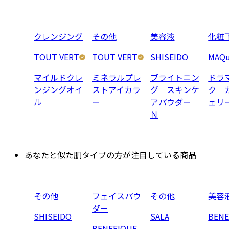
クレンジング
その他
美容液
化粧
TOUT VERT
TOUT VERT
SHISEIDO
MAQu
マイルドクレ
ミネラルプレ
ブライトニン
ドラ
ンジングオイ
ストアイカラ
グ スキンケ
ク 
ル
ー
アパウダー
ェリ
Ｎ
あなたと似た肌タイプの方が注目している商品
その他
フェイスパウ
その他
美容
ダー
SHISEIDO
SALA
BENE
BENEFIQUE