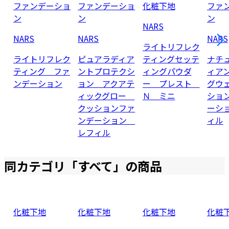
ファンデーショ
ファンデーショ
化粧下地
ファ
ン
ン
ン
NARS
NARS
NARS
NARS
ライトリフレク
ライトリフレク
ピュアラディア
ティングセッテ
ナチ
ティング ファ
ントプロテクシ
ィングパウダ
ィア
ンデーション
ョン アクアテ
ー プレスト
グウ
ィックグロー
Ｎ ミニ
ショ
クッションファ
ーシ
ンデーション
ィル
レフィル
同カテゴリ「
すべて
」の商品
化粧下地
化粧下地
化粧下地
化粧