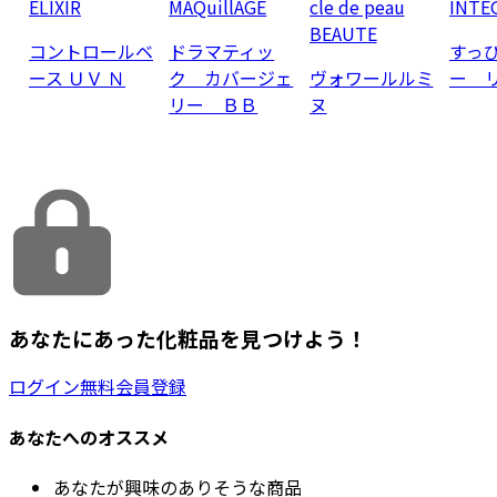
ELIXIR
MAQuillAGE
cle de peau
INTE
BEAUTE
コントロールベ
ドラマティッ
すっ
ース ＵＶ Ｎ
ク カバージェ
ヴォワールルミ
ー 
リー ＢＢ
ヌ
あなたにあった化粧品を見つけよう！
ログイン
無料会員登録
あなたへのオススメ
あなたが興味のありそうな商品