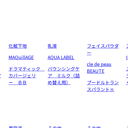
化粧下地
乳液
フェイスパウダ
ー
MAQuillAGE
AQUA LABEL
cle de peau
ドラマティック
バウンシングケ
BEAUTE
ア
カバージェリ
ア ミルク（詰
ー ＢＢ
め替え用）
プードルトラン
スパラントｎ
美容液
その他
その他