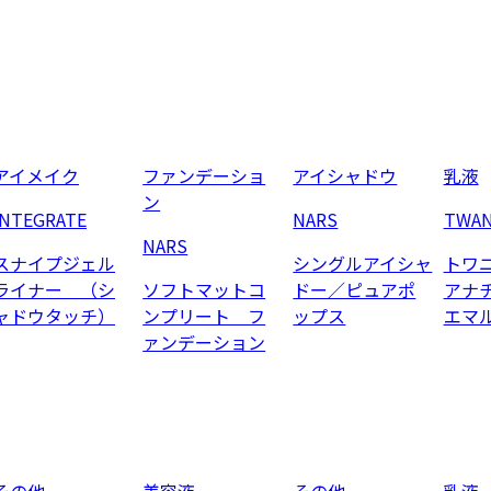
アイメイク
ファンデーショ
アイシャドウ
乳液
ン
INTEGRATE
NARS
TWA
NARS
スナイプジェル
シングルアイシャ
トワ
ライナー （シ
ソフトマットコ
ドー／ピュアポ
アナ
ャドウタッチ）
ンプリート フ
ップス
エマ
ァンデーション
その他
美容液
その他
乳液