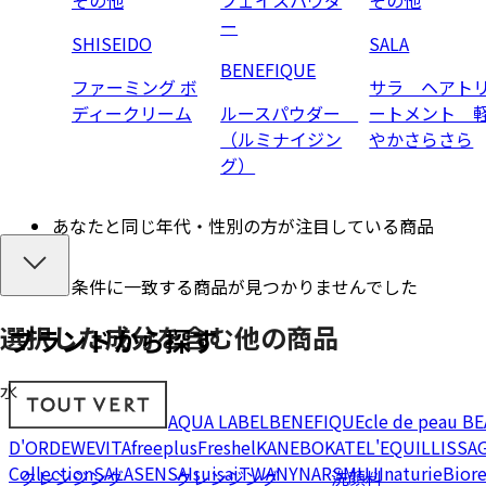
ー
SHISEIDO
SALA
BENEFIQUE
ファーミング ボ
サラ ヘアト
ディークリーム
ルースパウダー
ートメント 
（ルミナイジン
やかさらさら
グ）
あなたと同じ年代・性別の方が注目している商品
条件に一致する商品が見つかりませんでした
選択した成分を
含む
他の商品
ブランドから探す
水
AQUA LABEL
BENEFIQUE
cle de peau B
D'OR
DEW
EVITA
freeplus
Freshel
KANEBO
KATE
L'EQUIL
LISSA
Collection
SALA
SENSAI
suisai
TWANY
NARS
MUJI
naturie
Bior
クレンジング
クレンジング
洗顔料