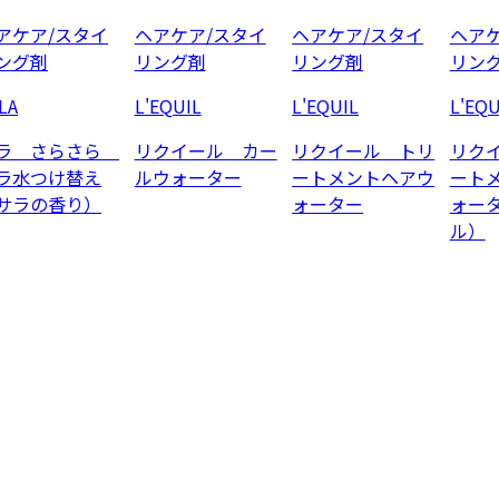
アケア/スタイ
ヘアケア/スタイ
ヘアケア/スタイ
ヘアケ
ング剤
リング剤
リング剤
リン
LA
L'EQUIL
L'EQUIL
L'EQU
ラ さらさら
リクイール カー
リクイール トリ
リク
ラ水つけ替え
ルウォーター
ートメントヘアウ
ート
サラの香り）
ォーター
ォー
ル）