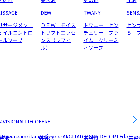
LISSAGE
DEW
TWANY
SENS
リサージメン
ＤＥＷ モイス
トワニー セン
セン
オイルコントロ
トリフトエッセ
チュリー プラ
Ｓ 
ールソープ
ンス（レフィ
イム クリーミ
ル）
ィソープ
AVISION
ALLIE
COFFRET
TH
Avene
amritara
Antipodes
ARGITAL
COSME DECORTE
do
容液
美容液
美容液
美容