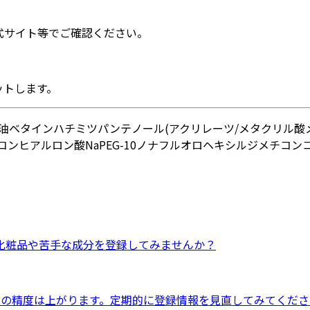
式サイト等でご確認ください。
ットします。
シ油
ベタイン
ハチミツ
パンテノール
(アクリレーツ/メタクリル酸メ
コン
ヒアルロン酸Na
PEG-10ノナフルオロヘキシルジメチコン
化粧品
や
苦手な成分
を登録してみませんか？
ドの精度は上がります。定期的に登録情報を見直してみてくださ