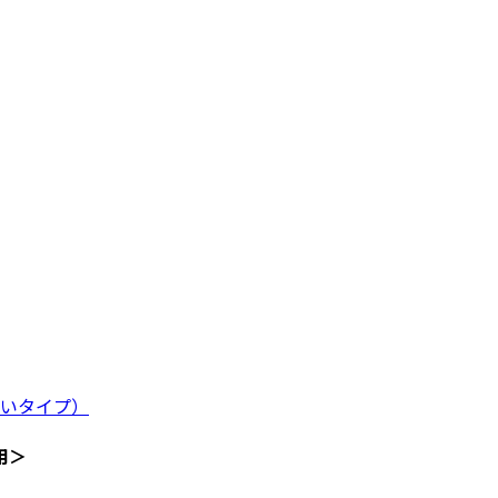
いタイプ）
用＞