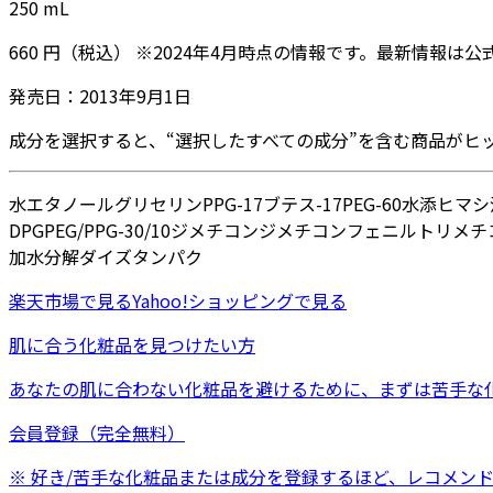
250
mL
660
円
（税込）
※
2024年4月
時点の情報です。最新情報は公
発売日：
2013年9月1日
成分を選択すると、“選択したすべての成分”を含む商品がヒ
水
エタノール
グリセリン
PPG-17ブテス-17
PEG-60水添ヒマ
DPG
PEG/PPG-30/10ジメチコン
ジメチコン
フェニルトリメチ
加水分解ダイズタンパク
楽天市場
で見る
Yahoo!ショッピング
で見る
肌に合う化粧品を見つけたい方
あなたの肌に合わない化粧品を避けるために、まずは
苦手な
会員登録（完全無料）
※ 好き/苦手な化粧品または成分を登録するほど、レコメン