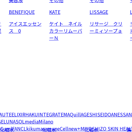
BENEFIQUE
KATE
LISSAGE
リ
アイスエッセン
ケイト ネイル
リサージ クリ
軽
ス 0
カラーリムーバ
ーミィソープａ
ーＮ
EAUTE
ELIXIR
HAKU
INTEGRATE
MAQuillAGE
SHISEIDO
ANESSA
N
GE
LUNASOL
media
Milano
e
Curel
FANCL
kikumasamune
Cellnew+
MIYOSHI
ZO SKIN HEAL
化粧水
化粧水
化粧水
美