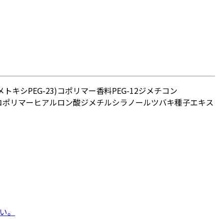
トキシPEG-23)コポリマー
香料
PEG-12ジメチコン
コポリマー
ヒアルロン酸ジメチルシラノール
ツバキ種子エキス
い。