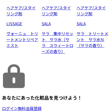
ヘアケア/スタイ
ヘアケア/スタイ
ヘアケア/スタイ
リング剤
リング剤
リング剤
LISSAGE
SALA
SALA
ヴォーニュ トリ
サラ 集中リセッ
サラ トリートメ
ートメントリペア
ト サラ水（サ
ント サラ水Ｎ
ミスト
ラ スウィートロ
（サラの香り）
ーズの香り）
あなたにあった化粧品を見つけよう！
ログイン
無料会員登録