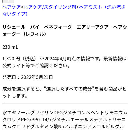
ヘアケア
>
ヘアケア/スタイリング剤
>
ヘアミスト（洗い流さ
ないタイプ）
リシェール バイ ベネフィーク エアリーアクア ヘアウ
ォーター（レフィル）
230
mL
1,320
円
（税込）
※
2024年4月
時点の情報です。最新情報は
公式サイト等でご確認ください。
発売日：
2022年5月21日
成分を選択すると、“選択したすべての成分”を含む商品がヒ
ットします。
水
エタノール
グリセリン
DPG
ジメチコン
ベヘントリモニウム
クロリド
PEG/PPG-14/7ジメチルエーテル
ステアルトリモニ
ウムクロリド
グルタミン酸Na
アルギニン
アスコルビルグル