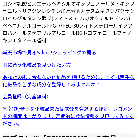
コシド
乳酸
ビスエチルヘキシルオキシフェノールメトキシフ
ェニルトリアジン
レシチン
加水分解カラスムギタンパク
ラウ
ロイルグルタミン酸ジ(フィトステリル/オクチルドデシル)
ベヘニルアルコール
PPG-7/PEG-30フィトステロール
イソプ
ロパノール
ステアリルアルコール
BG
トコフェロール
フェノ
キシエタノール
香料
楽天市場
で見る
Yahoo!ショッピング
で見る
肌に合う化粧品を見つけたい方
あなたの肌に合わない化粧品を避けるために、まずは
苦手な
化粧品
や
苦手な成分
を登録してみませんか？
会員登録（完全無料）
※ 好き/苦手な化粧品または成分を登録するほど、レコメン
ドの精度は上がります。定期的に登録情報を見直してみてく
ださい。