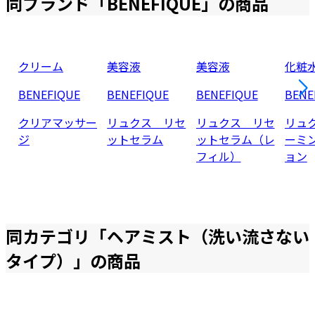
同ブランド「
BENEFIQUE
」の商品
クリーム
美容液
美容液
化粧
BENEFIQUE
BENEFIQUE
BENEFIQUE
BENE
クリアマッサー
リュクス リセ
リュクス リセ
リュ
ジ
ットセラム
ットセラム（レ
ーミ
フィル）
ョン
同カテゴリ「
ヘアミスト（洗い流さない
タイプ）
」の商品