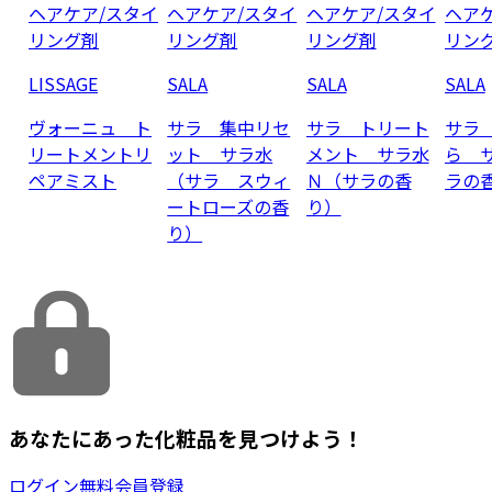
ヘアケア/スタイ
ヘアケア/スタイ
ヘアケア/スタイ
ヘア
リング剤
リング剤
リング剤
リン
LISSAGE
SALA
SALA
SALA
ヴォーニュ ト
サラ 集中リセ
サラ トリート
サラ
リートメントリ
ット サラ水
メント サラ水
ら 
ペアミスト
（サラ スウィ
Ｎ（サラの香
ラの
ートローズの香
り）
り）
あなたにあった化粧品を見つけよう！
ログイン
無料会員登録