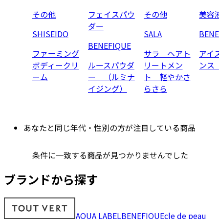
その他
フェイスパウ
その他
美容
ダー
SHISEIDO
SALA
BENE
BENEFIQUE
ファーミング
サラ ヘアト
アイ
ボディークリ
ルースパウダ
リートメン
ンス
ーム
ー （ルミナ
ト 軽やかさ
イジング）
らさら
あなたと同じ年代・性別の方が注目している商品
条件に一致する商品が見つかりませんでした
ブランドから探す
AQUA LABEL
BENEFIQUE
cle de peau