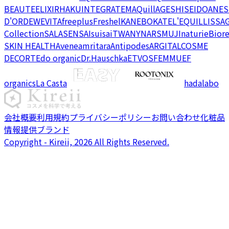
BEAUTE
ELIXIR
HAKU
INTEGRATE
MAQuillAGE
SHISEIDO
ANES
D'OR
DEW
EVITA
freeplus
Freshel
KANEBO
KATE
L'EQUIL
LISSA
Collection
SALA
SENSAI
suisai
TWANY
NARS
MUJI
naturie
Bior
SKIN HEALTH
Avene
amritara
Antipodes
ARGITAL
COSME
DECORTE
do organic
Dr.Hauschka
ETVOS
FEMMUE
F
organics
La Casta
hadalabo
会社概要
利用規約
プライバシーポリシー
お問い合わせ
化粧品
情報提供ブランド
Copyright - Kireii, 2026 All Rights Reserved.