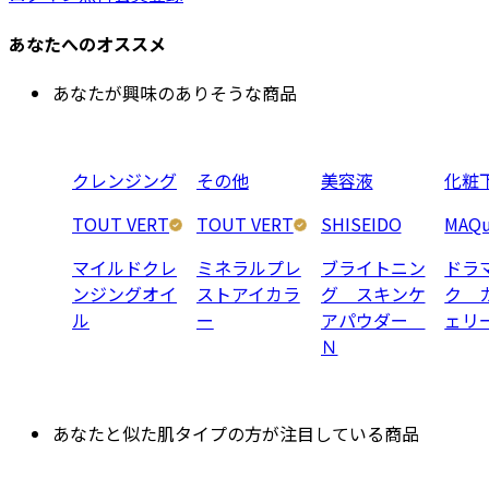
あなたへのオススメ
あなたが興味のありそうな商品
クレンジング
その他
美容液
化粧
TOUT VERT
TOUT VERT
SHISEIDO
MAQu
マイルドクレ
ミネラルプレ
ブライトニン
ドラ
ンジングオイ
ストアイカラ
グ スキンケ
ク 
ル
ー
アパウダー
ェリ
Ｎ
あなたと似た肌タイプの方が注目している商品