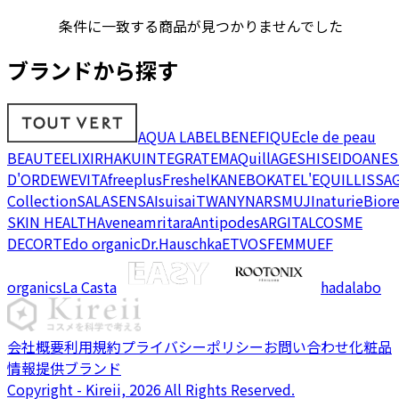
条件に一致する商品が見つかりませんでした
ブランドから探す
AQUA LABEL
BENEFIQUE
cle de peau
BEAUTE
ELIXIR
HAKU
INTEGRATE
MAQuillAGE
SHISEIDO
ANES
D'OR
DEW
EVITA
freeplus
Freshel
KANEBO
KATE
L'EQUIL
LISSA
Collection
SALA
SENSAI
suisai
TWANY
NARS
MUJI
naturie
Bior
SKIN HEALTH
Avene
amritara
Antipodes
ARGITAL
COSME
DECORTE
do organic
Dr.Hauschka
ETVOS
FEMMUE
F
organics
La Casta
hadalabo
会社概要
利用規約
プライバシーポリシー
お問い合わせ
化粧品
情報提供ブランド
Copyright - Kireii, 2026 All Rights Reserved.