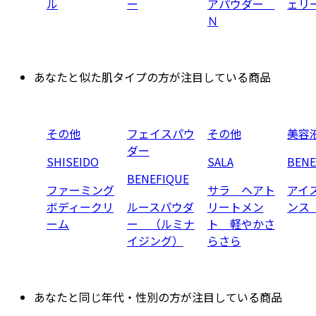
ル
ー
アパウダー
ェリ
Ｎ
あなたと似た肌タイプの方が注目している商品
その他
フェイスパウ
その他
美容
ダー
SHISEIDO
SALA
BENE
BENEFIQUE
ファーミング
サラ ヘアト
アイ
ボディークリ
ルースパウダ
リートメン
ンス
ーム
ー （ルミナ
ト 軽やかさ
イジング）
らさら
あなたと同じ年代・性別の方が注目している商品