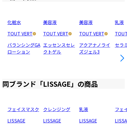
化粧水
美容液
美容液
乳液
TOUT VERT
TOUT VERT
TOUT VERT
TOUT
バランシングGA
エッセンスセレ
アクアナノライ
セラ
ローション
クトゲル
ズジェル3
同ブランド「
LISSAGE
」の商品
フェイスマスク
クレンジング
乳液
フェ
LISSAGE
LISSAGE
LISSAGE
LISS