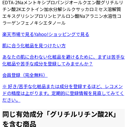
EDTA-2Na
メントキシプロパンジオール
クエン酸
グリチルリ
チン酸2K
エクトイン
加水分解シルク
サッカロミセス溶解質
エキス
グリシン
プロリン
ヒアルロン酸Na
アラニン
水溶性コ
ラーゲン
フェノキシエタノール
楽天市場
で見る
Yahoo!ショッピング
で見る
肌に合う化粧品を見つけたい方
あなたの肌に合わない化粧品を避けるために、まずは
苦手な
化粧品
や
苦手な成分
を登録してみませんか？
会員登録（完全無料）
※ 好き/苦手な化粧品または成分を登録するほど、レコメン
ドの精度は上がります。定期的に登録情報を見直してみてく
ださい。
同じ有効成分「
グリチルリチン酸2K
」
を含む商品