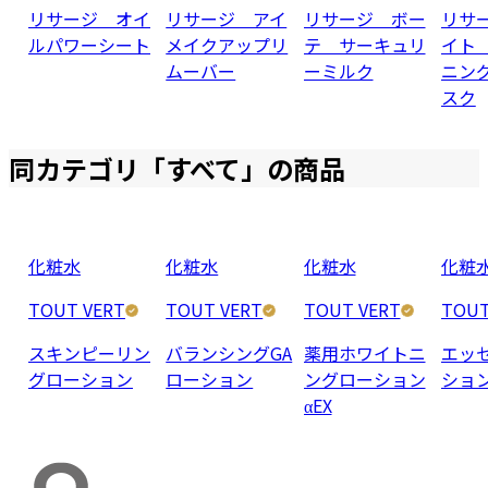
リサージ オイ
リサージ アイ
リサージ ボー
リサ
ルパワーシート
メイクアップリ
テ サーキュリ
イト
ムーバー
ーミルク
ニン
スク
同カテゴリ「
すべて
」の商品
化粧水
化粧水
化粧水
化粧
TOUT VERT
TOUT VERT
TOUT VERT
TOUT
スキンピーリン
バランシングGA
薬用ホワイトニ
エッ
グローション
ローション
ングローション
ショ
αEX