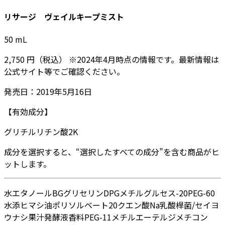
リサージ ヴェイルキープミスト
50
mL
2,750
円
（税込）
※
2024年4月
時点の情報です。最新情報は
公式サイト等でご確認ください。
発売日：
2019年5月16日
【有効成分】
グリチルリチン酸2K
成分を選択すると、“選択したすべての成分”を含む商品がヒ
ットします。
水
エタノール
BG
グリセリン
DPG
メチルグルセス-20
PEG-60
水添ヒマシ油
ポリソルベート20
クエン酸Na
乳酸桿菌/セイヨ
ウナシ果汁発酵液
香料
PEG-11メチルエーテルジメチコン