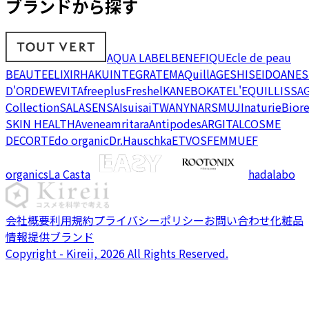
ブランドから探す
AQUA LABEL
BENEFIQUE
cle de peau
BEAUTE
ELIXIR
HAKU
INTEGRATE
MAQuillAGE
SHISEIDO
ANES
D'OR
DEW
EVITA
freeplus
Freshel
KANEBO
KATE
L'EQUIL
LISSA
Collection
SALA
SENSAI
suisai
TWANY
NARS
MUJI
naturie
Bior
SKIN HEALTH
Avene
amritara
Antipodes
ARGITAL
COSME
DECORTE
do organic
Dr.Hauschka
ETVOS
FEMMUE
F
organics
La Casta
hadalabo
会社概要
利用規約
プライバシーポリシー
お問い合わせ
化粧品
情報提供ブランド
Copyright - Kireii, 2026 All Rights Reserved.