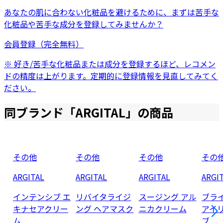
あなたの肌に合わない化粧品を避けるために、まずは
苦手な
化粧品
や
苦手な成分
を登録してみませんか？
会員登録（完全無料）
※ 好き/苦手な化粧品または成分を登録するほど、レコメン
ドの精度は上がります。定期的に登録情報を見直してみてく
ださい。
同ブランド「
ARGITAL
」の商品
その他
その他
その他
その
ARGITAL
ARGITAL
ARGITAL
ARGI
インテンシブ エ
リバイタライジ
スージング アル
ブラ
キナセアクリー
ング ヘアマスク
ニカクリーム
アイ
ム
ブ