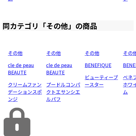
同カテゴリ「
その他
」の商品
その他
その他
その他
その
cle de peau
cle de peau
BENEFIQUE
BENE
BEAUTE
BEAUTE
ビューティーブ
ベネ
クリームファン
プードルコンパ
ースター
ホワ
デーションスポ
クトエサンシエ
ム
ンジ
ルパフ