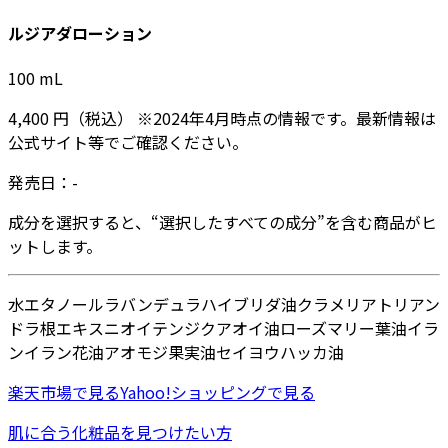
ルジアダローション
100
mL
4,400
円
（税込）
※
2024年4月
時点の情報です。最新情報は
公式サイト等でご確認ください。
発売日：
-
成分を選択すると、“選択したすべての成分”を含む商品がヒ
ットします。
水
エタノール
ラバンデュラハイブリダ油
クラメリアトリアン
ドラ根エキス
ニオイテンジクアオイ油
ローズマリー葉油
イラ
ンイラン花油
アオモジ果実油
セイヨウハッカ油
楽天市場
で見る
Yahoo!ショッピング
で見る
肌に合う化粧品を見つけたい方