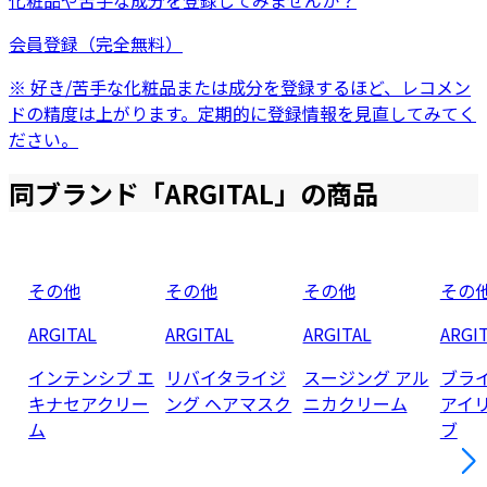
化粧品
や
苦手な成分
を登録してみませんか？
会員登録（完全無料）
※ 好き/苦手な化粧品または成分を登録するほど、レコメン
ドの精度は上がります。定期的に登録情報を見直してみてく
ださい。
同ブランド「
ARGITAL
」の商品
その他
その他
その他
その
ARGITAL
ARGITAL
ARGITAL
ARGI
インテンシブ エ
リバイタライジ
スージング アル
ブラ
キナセアクリー
ング ヘアマスク
ニカクリーム
アイ
ム
ブ