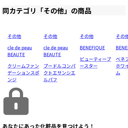
同カテゴリ「
その他
」の商品
その他
その他
その他
その
cle de peau
cle de peau
BENEFIQUE
BENE
BEAUTE
BEAUTE
ビューティーブ
ベネ
クリームファン
プードルコンパ
ースター
ホワ
デーションスポ
クトエサンシエ
ム
ンジ
ルパフ
あなたにあった化粧品を見つけよう！