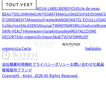
AQUA LABEL
BENEFIQUE
cle de peau
BEAUTE
ELIXIR
HAKU
INTEGRATE
MAQuillAGE
SHISEIDO
ANES
D'OR
DEW
EVITA
freeplus
Freshel
KANEBO
KATE
L'EQUIL
LISSA
Collection
SALA
SENSAI
suisai
TWANY
NARS
MUJI
naturie
Bior
SKIN HEALTH
Avene
amritara
Antipodes
ARGITAL
COSME
DECORTE
do organic
Dr.Hauschka
ETVOS
FEMMUE
F
organics
La Casta
hadalabo
会社概要
利用規約
プライバシーポリシー
お問い合わせ
化粧品
情報提供ブランド
Copyright - Kireii, 2026 All Rights Reserved.