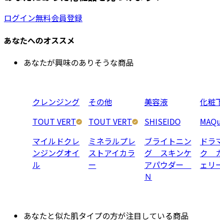
ログイン
無料会員登録
あなたへのオススメ
あなたが興味のありそうな商品
クレンジング
その他
美容液
化粧
TOUT VERT
TOUT VERT
SHISEIDO
MAQu
マイルドクレ
ミネラルプレ
ブライトニン
ドラ
ンジングオイ
ストアイカラ
グ スキンケ
ク 
ル
ー
アパウダー
ェリ
Ｎ
あなたと似た肌タイプの方が注目している商品