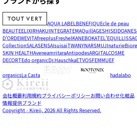
ブランドから探す
AQUA LABEL
BENEFIQUE
cle de peau
BEAUTE
ELIXIR
HAKU
INTEGRATE
MAQuillAGE
SHISEIDO
ANES
D'OR
DEW
EVITA
freeplus
Freshel
KANEBO
KATE
L'EQUIL
LISSA
Collection
SALA
SENSAI
suisai
TWANY
NARS
MUJI
naturie
Bior
SKIN HEALTH
Avene
amritara
Antipodes
ARGITAL
COSME
DECORTE
do organic
Dr.Hauschka
ETVOS
FEMMUE
F
organics
La Casta
hadalabo
会社概要
利用規約
プライバシーポリシー
お問い合わせ
化粧品
情報提供ブランド
Copyright - Kireii, 2026 All Rights Reserved.