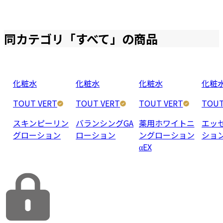
同カテゴリ「
すべて
」の商品
化粧水
化粧水
化粧水
化粧
TOUT VERT
TOUT VERT
TOUT VERT
TOUT
スキンピーリン
バランシングGA
薬用ホワイトニ
エッ
グローション
ローション
ングローション
ショ
αEX