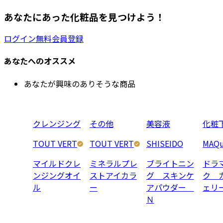
あなたにあった化粧品を見つけよう！
ログイン
無料会員登録
あなたへのオススメ
あなたが興味のありそうな商品
クレンジング
その他
美容液
化粧
TOUT VERT
TOUT VERT
SHISEIDO
MAQu
マイルドクレ
ミネラルプレ
ブライトニン
ドラ
ンジングオイ
ストアイカラ
グ スキンケ
ク 
ル
ー
アパウダー
ェリ
Ｎ