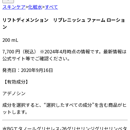
スキンケア
>
化粧水
>
すべて
リフトディメンション リプレニッシュ ファーム ローショ
ン
200
mL
7,700
円
（税込）
※
2024年4月
時点の情報です。最新情報は
公式サイト等でご確認ください。
発売日：
2020年9月16日
【有効成分】
アデノシン
成分を選択すると、“選択したすべての成分”を含む商品がヒ
ットします。
水
BG
エタノール
グリセレス-26
グリセリン
ジグリセリン
ベタ