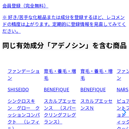
会員登録（完全無料）
※ 好き/苦手な化粧品または成分を登録するほど、レコメン
ドの精度は上がります。定期的に登録情報を見直してみてく
ださい。
同じ有効成分「
アデノシン
」を含む商品
ファンデーショ
育毛・養毛・増
育毛・養毛・増
ファ
ン
毛
毛
ン
SHISEIDO
BENEFIQUE
BENEFIQUE
NARS
シンクロスキ
スカルプエッセ
スカルプエッセ
ピュ
ン グロー ク
ンス （スパー
ンスＮ
ント
ッションコンパ
クリングフレグ
ョン
クト （レフィ
ランス）
ィッ
ル）
クッ