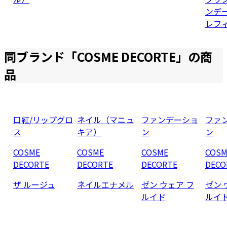
ンデ
レフ
同ブランド「
COSME DECORTE
」の商
品
口紅/リップグロ
ネイル（マニュ
ファンデーショ
ファ
ス
キア）
ン
ン
COSME
COSME
COSME
COSM
DECORTE
DECORTE
DECORTE
DECO
ザ ルージュ
ネイルエナメル
ゼン ウェア フ
ゼン 
ルイド
ルイ