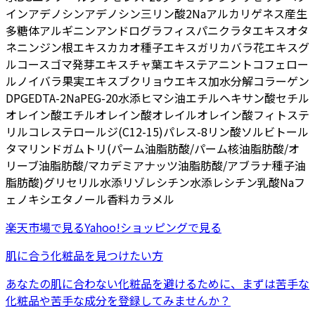
イン
アデノシン
アデノシン三リン酸2Na
アルカリゲネス産生
多糖体
アルギニン
アンドログラフィスパニクラタエキス
オタ
ネニンジン根エキス
カカオ種子エキス
ガリカバラ花エキス
グ
ルコース
ゴマ発芽エキス
チャ葉エキス
テアニン
トコフェロー
ル
ノイバラ果実エキス
ブクリョウエキス
加水分解コラーゲン
DPG
EDTA-2Na
PEG-20水添ヒマシ油
エチルヘキサン酸セチル
オレイン酸エチル
オレイン酸オレイル
オレイン酸フィトステ
リル
コレステロール
ジ(C12-15)パレス-8リン酸
ソルビトール
タマリンドガム
トリ(パーム油脂肪酸/パーム核油脂肪酸/オ
リーブ油脂肪酸/マカデミアナッツ油脂肪酸/アブラナ種子油
脂肪酸)グリセリル
水添リゾレシチン
水添レシチン
乳酸Na
フ
ェノキシエタノール
香料
カラメル
楽天市場
で見る
Yahoo!ショッピング
で見る
肌に合う化粧品を見つけたい方
あなたの肌に合わない化粧品を避けるために、まずは
苦手な
化粧品
や
苦手な成分
を登録してみませんか？