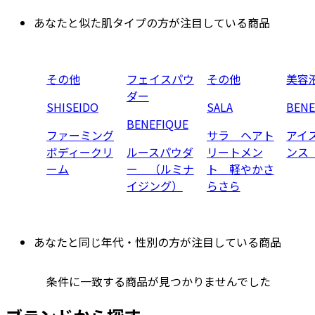
あなたと似た肌タイプの方が注目している商品
その他
フェイスパウ
その他
美容
ダー
SHISEIDO
SALA
BENE
BENEFIQUE
ファーミング
サラ ヘアト
アイ
ボディークリ
ルースパウダ
リートメン
ンス
ーム
ー （ルミナ
ト 軽やかさ
イジング）
らさら
あなたと同じ年代・性別の方が注目している商品
条件に一致する商品が見つかりませんでした