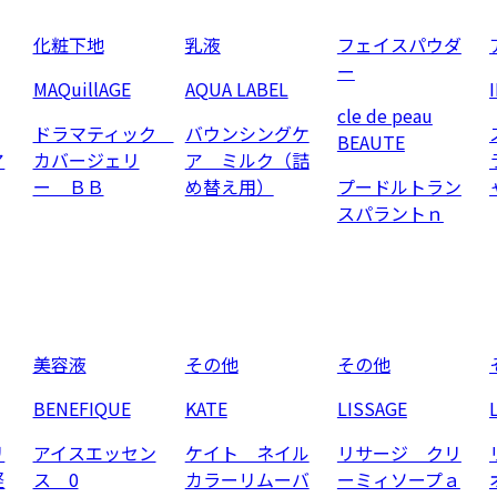
化粧下地
乳液
フェイスパウダ
ー
MAQuillAGE
AQUA LABEL
cle de peau
ドラマティック
バウンシングケ
BEAUTE
ア
カバージェリ
ア ミルク（詰
ー ＢＢ
め替え用）
プードルトラン
スパラントｎ
美容液
その他
その他
BENEFIQUE
KATE
LISSAGE
リ
アイスエッセン
ケイト ネイル
リサージ クリ
軽
ス 0
カラーリムーバ
ーミィソープａ