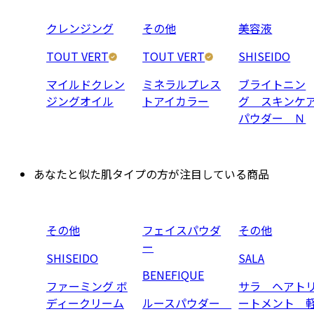
クレンジング
その他
美容液
TOUT VERT
TOUT VERT
SHISEIDO
マイルドクレン
ミネラルプレス
ブライトニン
ジングオイル
トアイカラー
グ スキンケ
パウダー Ｎ
あなたと似た肌タイプの方が注目している商品
その他
フェイスパウダ
その他
ー
SHISEIDO
SALA
BENEFIQUE
ファーミング ボ
サラ ヘアト
ディークリーム
ルースパウダー
ートメント 