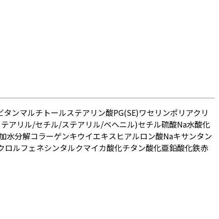
ビタン
マルチトール
ステアリン酸PG(SE)
ワセリン
ポリアクリ
テアリル/セチル/ステアリル/ベヘニル)
セチル硫酸Na
水酸化
加水分解コラーゲン
キウイエキス
ヒアルロン酸Na
キサンタン
クロルフェネシン
タルク
マイカ
酸化チタン
酸化亜鉛
酸化鉄
赤