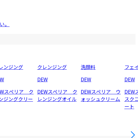
い。
レンジング
クレンジング
洗顔料
フェ
EW
DEW
DEW
DEW
EWスぺリア ク
DEWスぺリア ク
DEWスぺリア ウ
DEW
ンジングクリー
レンジングオイル
ォッシュクリーム
スク
ート