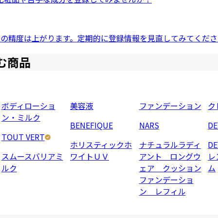
ドの精度は上がります。定期的に登録情報を見直してみてくださ
む商品
ボディローショ
美容液
ファンデーション
ク
ン・ミルク
BENEFIQUE
NARS
D
TOUT VERT
ホリスティックホ
ナチュラルラディ
D
スムースバリアミ
ワイトＵＶ
アント ロングウ
レ
ルク
ェア クッション
ム
ファンデーショ
ン レフィル