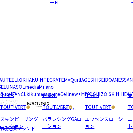
ーＮ
EAUTE
ELIXIR
HAKU
INTEGRATE
MAQuillAGE
SHISEIDO
ANESSA
N
GE
LUNASOL
media
Milano
e
Curel
FANCL
kikumasamune
Cellnew+
MIYOSHI
ZO SKIN HEAL
化粧水
化粧水
化粧水
美
TOUT VERT
TOUT VERT
TOUT VERT
T
hadalabo
スキンピーリング
バランシングGAロ
エッセンスローシ
エ
ローション
ーション
ョン
ト
情報提供ブランド