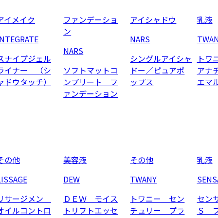
アイメイク
ファンデーショ
アイシャドウ
乳液
ン
INTEGRATE
NARS
TWA
NARS
スナイプジェル
シングルアイシャ
トワ
ライナー （シ
ソフトマットコ
ドー／ピュアポ
アナ
ャドウタッチ）
ンプリート フ
ップス
エマ
ァンデーション
その他
美容液
その他
乳液
LISSAGE
DEW
TWANY
SENS
リサージメン
ＤＥＷ モイス
トワニー セン
セン
オイルコントロ
トリフトエッセ
チュリー プラ
Ｓ 