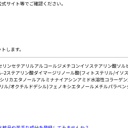
公式サイト等でご確認ください。
ットします。
セリン
セテアリルアルコール
ジメチコン
イソステアリン酸ソル
-2
ステアリン酸
ダイマージリノール酸(フィトステリル/イソス
シリカ
エタノール
アルミナ
ナイアシンアミド
水溶性コラーゲン
リル/オクチルドデシル)
フェノキシエタノール
メチルパラベン
化粧品
や
苦手な成分
を登録してみませんか？