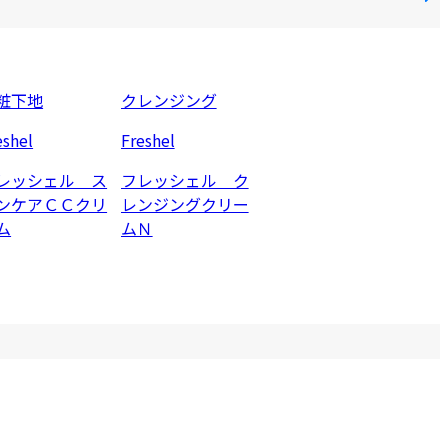
粧下地
クレンジング
eshel
Freshel
レッシェル ス
フレッシェル ク
ンケアＣＣクリ
レンジングクリー
ム
ムＮ