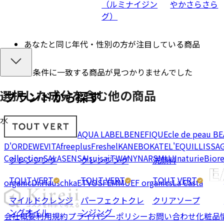
（ルミナイジン
やかさらさら
グ）
あなたと同じ年代・性別の方が注目している商品
条件に一致する商品が見つかりませんでした
選択した成分を
含む
他の商品
ブランドから探す
水
AQUA LABEL
BENEFIQUE
cle de peau B
D'OR
DEW
EVITA
freeplus
Freshel
KANEBO
KATE
L'EQUIL
LISSA
Collection
SALA
SENSAI
suisai
TWANY
NARS
MUJI
naturie
Bior
クレンジング
クレンジング
洗顔料
TOUT VERT
TOUT VERT
TOUT VERT
organic
Dr.Hauschka
ETVOS
FEMMUE
F organics
La Casta
マイルドクレンジ
パーフェクトクレ
クリアソープ
ングオイル
ンジング
会社概要
利用規約
プライバシーポリシー
お問い合わせ
化粧品