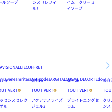
ールソープ
ンス（レフィ
イム クリーミ
ル）
ィソープ
AVISION
ALLIE
COFFRET
TH
Avene
amritara
Antipodes
ARGITAL
COSME DECORTE
do
容液
美容液
美容液
美容
OUT VERT
TOUT VERT
TOUT VERT
TOU
ッセンスセレク
アクアナノライズ
ブライトニングセ
クリ
ゲル
ジェル3
ラム
ンス