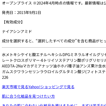
オープンプライス
※
2024年4月
時点の情報です。最新情報は
発売日：
2015年9月1日
【有効成分】
ナイアシンアミド
成分を選択すると、“選択したすべての成分”を含む商品がヒ
水
メトキシケイヒ酸エチルヘキシル
DPG
ミネラルオイル
グリ
レートクロスポリマー-6
トリイソステアリン酸ポリグリセリル
Al
EDTA-2Na
マカデミアナッツ油
ホホバ種子油
アンズ果汁
含水
ガム
スクワラン
セリン
ラウロイルグルタミン酸ジ(フィトステ
226
楽天市場
で見る
Yahoo!ショッピング
で見る
肌に合う化粧品を見つけたい方
あなたの肌に合わない化粧品を避けるために、まずは
苦手な