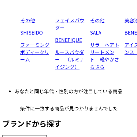
その他
フェイスパウ
その他
美容
ダー
SHISEIDO
SALA
BENE
BENEFIQUE
ファーミング
サラ ヘアト
アイ
ボディークリ
ルースパウダ
リートメン
ンス
ーム
ー （ルミナ
ト 軽やかさ
イジング）
らさら
あなたと同じ年代・性別の方が注目している商品
条件に一致する商品が見つかりませんでした
ブランドから探す