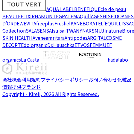
AQUA LABEL
BENEFIQUE
cle de peau
BEAUTE
ELIXIR
HAKU
INTEGRATE
MAQuillAGE
SHISEIDO
ANES
D'OR
DEW
EVITA
freeplus
Freshel
KANEBO
KATE
L'EQUIL
LISSA
Collection
SALA
SENSAI
suisai
TWANY
NARS
MUJI
naturie
Bior
SKIN HEALTH
Avene
amritara
Antipodes
ARGITAL
COSME
DECORTE
do organic
Dr.Hauschka
ETVOS
FEMMUE
F
organics
La Casta
hadalabo
会社概要
利用規約
プライバシーポリシー
お問い合わせ
化粧品
情報提供ブランド
Copyright - Kireii, 2026 All Rights Reserved.