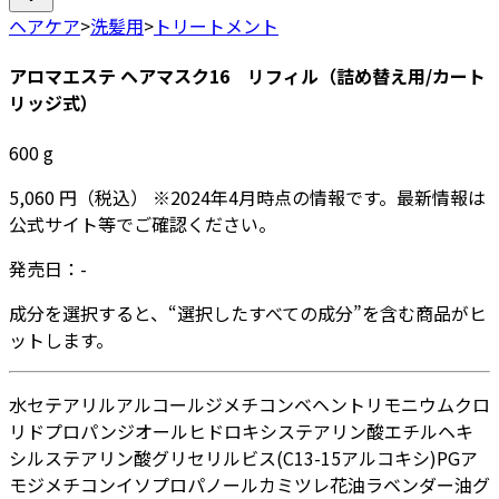
ヘアケア
>
洗髪用
>
トリートメント
アロマエステ ヘアマスク16 リフィル（詰め替え用/カート
リッジ式）
600
g
5,060
円
（税込）
※
2024年4月
時点の情報です。最新情報は
公式サイト等でご確認ください。
発売日：
-
成分を選択すると、“選択したすべての成分”を含む商品がヒ
ットします。
水
セテアリルアルコール
ジメチコン
ベヘントリモニウムクロ
リド
プロパンジオール
ヒドロキシステアリン酸エチルヘキ
シル
ステアリン酸グリセリル
ビス(C13-15アルコキシ)PGア
モジメチコン
イソプロパノール
カミツレ花油
ラベンダー油
グ