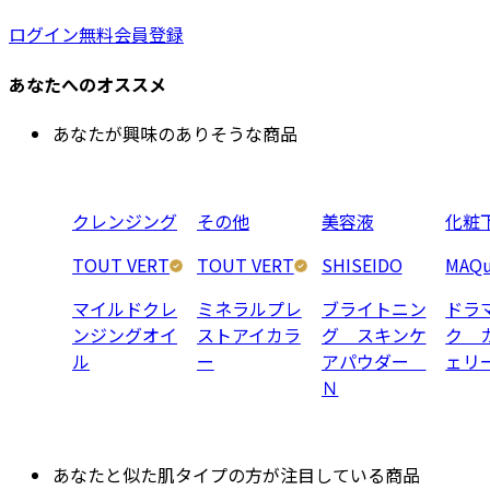
ログイン
無料会員登録
あなたへのオススメ
あなたが興味のありそうな商品
クレンジング
その他
美容液
化粧
TOUT VERT
TOUT VERT
SHISEIDO
MAQu
マイルドクレ
ミネラルプレ
ブライトニン
ドラ
ンジングオイ
ストアイカラ
グ スキンケ
ク 
ル
ー
アパウダー
ェリ
Ｎ
あなたと似た肌タイプの方が注目している商品