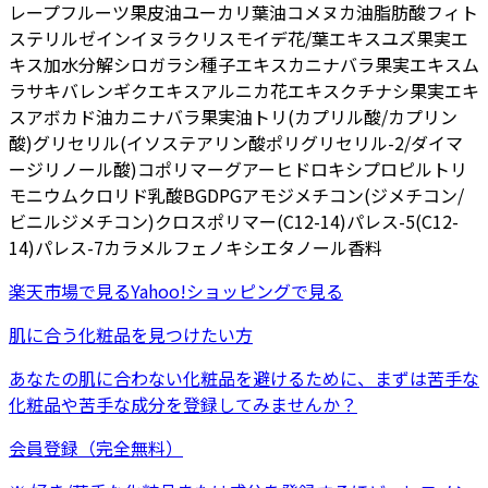
レープフルーツ果皮油
ユーカリ葉油
コメヌカ油脂肪酸フィト
ステリル
ゼイン
イヌラクリスモイデ花/葉エキス
ユズ果実エ
キス
加水分解シロガラシ種子エキス
カニナバラ果実エキス
ム
ラサキバレンギクエキス
アルニカ花エキス
クチナシ果実エキ
ス
アボカド油
カニナバラ果実油
トリ(カプリル酸/カプリン
酸)グリセリル
(イソステアリン酸ポリグリセリル-2/ダイマ
ージリノール酸)コポリマー
グアーヒドロキシプロピルトリ
モニウムクロリド
乳酸
BG
DPG
アモジメチコン
(ジメチコン/
ビニルジメチコン)クロスポリマー
(C12-14)パレス-5
(C12-
14)パレス-7
カラメル
フェノキシエタノール
香料
楽天市場
で見る
Yahoo!ショッピング
で見る
肌に合う化粧品を見つけたい方
あなたの肌に合わない化粧品を避けるために、まずは
苦手な
化粧品
や
苦手な成分
を登録してみませんか？
会員登録（完全無料）