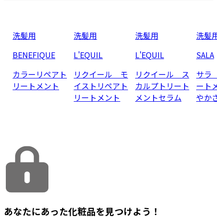
洗髪用
洗髪用
洗髪用
洗髪
BENEFIQUE
L'EQUIL
L'EQUIL
SALA
カラーリペアト
リクイール モ
リクイール ス
サラ
リートメント
イストリペアト
カルプトリート
ート
リートメント
メントセラム
やか
あなたにあった化粧品を見つけよう！