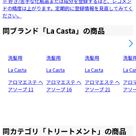
※ 好き/苦手な化粧品または成分を登録するほど、レコメン
ドの精度は上がります。定期的に登録情報を見直してみてく
ださい。
同ブランド「
La Casta
」の商品
洗髪用
洗髪用
洗髪用
洗髪
La Casta
La Casta
La Casta
La Ca
アロマエステ ヘ
アロマエステ ヘ
アロマエステ ヘ
アロ
アソープ 11
アソープ 16
アソープ 21
アソー
同カテゴリ「
トリートメント
」の商品