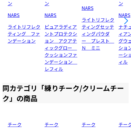
ン
ン
ン
NARS
NARS
NARS
NARS
ライトリフレク
ライトリフレク
ピュアラディア
ティングセッテ
ナチ
ティング ファ
ントプロテクシ
ィングパウダ
ィア
ンデーション
ョン アクアテ
ー プレスト
グウ
ィックグロー
Ｎ ミニ
ショ
クッションファ
ーシ
ンデーション
ィル
レフィル
同カテゴリ「
練りチーク/クリームチー
ク
」の商品
チーク
チーク
チーク
チー