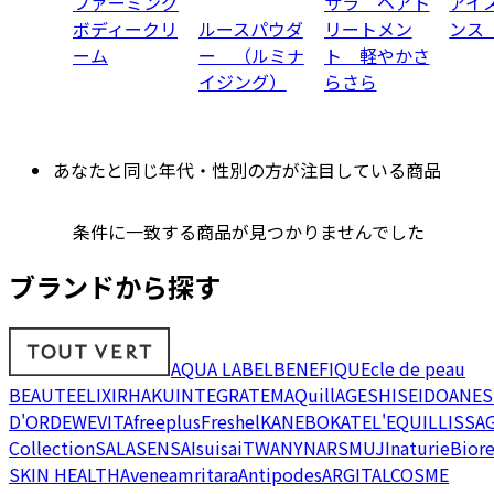
ファーミング
サラ ヘアト
アイ
ボディークリ
ルースパウダ
リートメン
ンス
ーム
ー （ルミナ
ト 軽やかさ
イジング）
らさら
あなたと同じ年代・性別の方が注目している商品
条件に一致する商品が見つかりませんでした
ブランドから探す
AQUA LABEL
BENEFIQUE
cle de peau
BEAUTE
ELIXIR
HAKU
INTEGRATE
MAQuillAGE
SHISEIDO
ANES
D'OR
DEW
EVITA
freeplus
Freshel
KANEBO
KATE
L'EQUIL
LISSA
Collection
SALA
SENSAI
suisai
TWANY
NARS
MUJI
naturie
Bior
SKIN HEALTH
Avene
amritara
Antipodes
ARGITAL
COSME