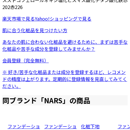
スズ
トコフェロール
オキシ塩化ビスマス
酸化チタン
酸化鉄
赤
202
赤226
楽天市場
で見る
Yahoo!ショッピング
で見る
肌に合う化粧品を見つけたい方
あなたの肌に合わない化粧品を避けるために、まずは
苦手な
化粧品
や
苦手な成分
を登録してみませんか？
会員登録（完全無料）
※ 好き/苦手な化粧品または成分を登録するほど、レコメン
ドの精度は上がります。定期的に登録情報を見直してみてく
ださい。
同ブランド「
NARS
」の商品
ファンデーショ
ファンデーショ
化粧下地
ファ