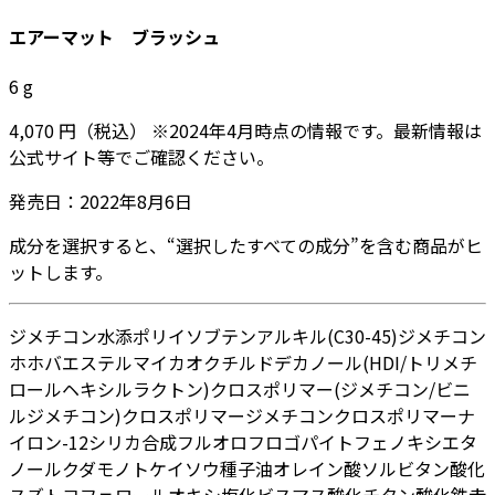
エアーマット ブラッシュ
6
g
4,070
円
（税込）
※
2024年4月
時点の情報です。最新情報は
公式サイト等でご確認ください。
発売日：
2022年8月6日
成分を選択すると、“選択したすべての成分”を含む商品がヒ
ットします。
ジメチコン
水添ポリイソブテン
アルキル(C30-45)ジメチコン
ホホバエステル
マイカ
オクチルドデカノール
(HDI/トリメチ
ロールヘキシルラクトン)クロスポリマー
(ジメチコン/ビニ
ルジメチコン)クロスポリマー
ジメチコンクロスポリマー
ナ
イロン-12
シリカ
合成フルオロフロゴパイト
フェノキシエタ
ノール
クダモノトケイソウ種子油
オレイン酸ソルビタン
酸化