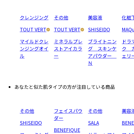
クレンジング
その他
美容液
化粧
TOUT VERT
TOUT VERT
SHISEIDO
MAQu
マイルドクレ
ミネラルプレ
ブライトニン
ドラ
ンジングオイ
ストアイカラ
グ スキンケ
ク 
ル
ー
アパウダー
ェリ
Ｎ
あなたと似た肌タイプの方が注目している商品
その他
フェイスパウ
その他
美容
ダー
SHISEIDO
SALA
BENE
BENEFIQUE