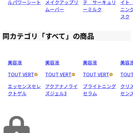
ルパワーシート
メイクアップリ
テ サーキュリ
イト
ムーバー
ーミルク
ニン
スク
同カテゴリ「
すべて
」の商品
美容液
美容液
美容液
美容
TOUT VERT
TOUT VERT
TOUT VERT
TOUT
エッセンスセレ
アクアナノライ
ブライトニング
クリ
クトゲル
ズジェル3
セラム
セン