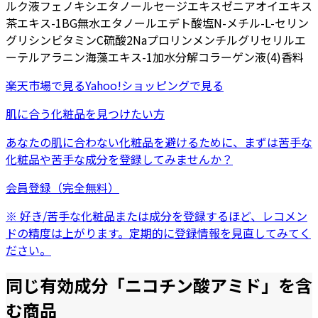
ルク液
フェノキシエタノール
セージエキス
ゼニアオイエキス
茶エキス-1
BG
無水エタノール
エデト酸塩
N-メチル-L-セリン
グリシン
ビタミンC硫酸2Na
プロリン
メンチルグリセリルエ
ーテル
アラニン
海藻エキス-1
加水分解コラーゲン液(4)
香料
楽天市場
で見る
Yahoo!ショッピング
で見る
肌に合う化粧品を見つけたい方
あなたの肌に合わない化粧品を避けるために、まずは
苦手な
化粧品
や
苦手な成分
を登録してみませんか？
会員登録（完全無料）
※ 好き/苦手な化粧品または成分を登録するほど、レコメン
ドの精度は上がります。定期的に登録情報を見直してみてく
ださい。
同じ有効成分「
ニコチン酸アミド
」を含
む商品