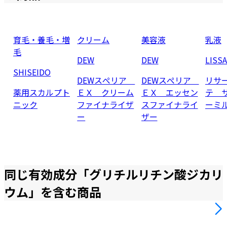
育毛・養毛・増
クリーム
美容液
乳液
毛
DEW
DEW
LISS
SHISEIDO
DEWスぺリア
DEWスぺリア
リサ
薬用スカルプト
ＥＸ クリーム
ＥＸ エッセン
テ 
ニック
ファイナライザ
スファイナライ
ーミ
ー
ザー
同じ有効成分「
グリチルリチン酸ジカリ
ウム
」を含む商品