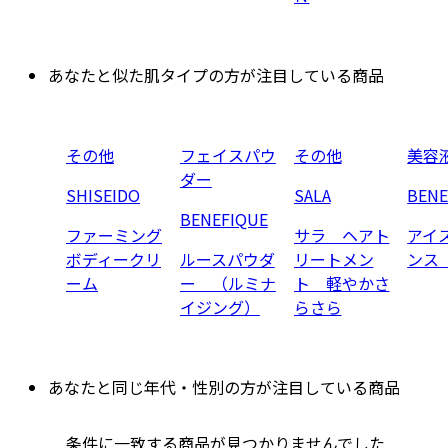
あなたと似た肌タイプの方が注目している商品
その他
フェイスパウ
その他
美容
ダー
SHISEIDO
SALA
BENE
BENEFIQUE
ファーミング
サラ ヘアト
アイ
ボディークリ
ルースパウダ
リートメン
ンス
ーム
ー （ルミナ
ト 軽やかさ
イジング）
らさら
あなたと同じ年代・性別の方が注目している商品
条件に一致する商品が見つかりませんでした