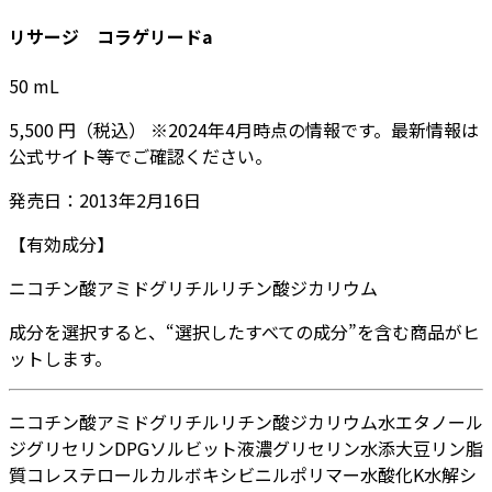
リサージ コラゲリードa
50
mL
5,500
円
（税込）
※
2024年4月
時点の情報です。最新情報は
公式サイト等でご確認ください。
発売日：
2013年2月16日
【有効成分】
ニコチン酸アミド
グリチルリチン酸ジカリウム
成分を選択すると、“選択したすべての成分”を含む商品がヒ
ットします。
ニコチン酸アミド
グリチルリチン酸ジカリウム
水
エタノール
ジグリセリン
DPG
ソルビット液
濃グリセリン
水添大豆リン脂
質
コレステロール
カルボキシビニルポリマー
水酸化K
水解シ