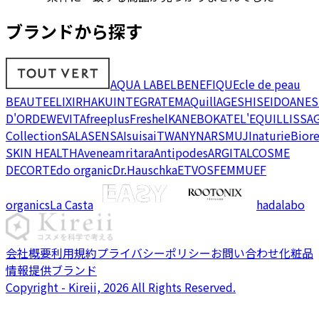
ブランドから探す
AQUA LABEL
BENEFIQUE
cle de peau
BEAUTE
ELIXIR
HAKU
INTEGRATE
MAQuillAGE
SHISEIDO
ANES
D'OR
DEW
EVITA
freeplus
Freshel
KANEBO
KATE
L'EQUIL
LISSA
Collection
SALA
SENSAI
suisai
TWANY
NARS
MUJI
naturie
Bior
SKIN HEALTH
Avene
amritara
Antipodes
ARGITAL
COSME
DECORTE
do organic
Dr.Hauschka
ETVOS
FEMMUE
F
organics
La Casta
hadalabo
会社概要
利用規約
プライバシーポリシー
お問い合わせ
化粧品
情報提供ブランド
Copyright - Kireii, 2026 All Rights Reserved.