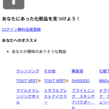
あなたにあった化粧品を見つけよう！
ログイン
無料会員登録
あなたへのオススメ
あなたが興味のありそうな商品
クレンジング
その他
美容液
化粧
TOUT VERT
TOUT VERT
SHISEIDO
MAQu
マイルドクレ
ミネラルプレ
ブライトニン
ドラ
ンジングオイ
ストアイカラ
グ スキンケ
ク 
ル
ー
アパウダー
ェリ
Ｎ