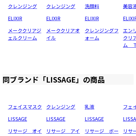
クレンジング
クレンジング
洗顔料
美容
ELIXIR
ELIXIR
ELIXIR
ELIXI
メーククリアジ
メーククリアオ
クレンジングフ
エン
ェルクリーム
イル
ォーム
クリ
ム 
同ブランド「
LISSAGE
」の商品
フェイスマスク
クレンジング
乳液
フェ
LISSAGE
LISSAGE
LISSAGE
LISS
リサージ オイ
リサージ アイ
リサージ ボー
リサ