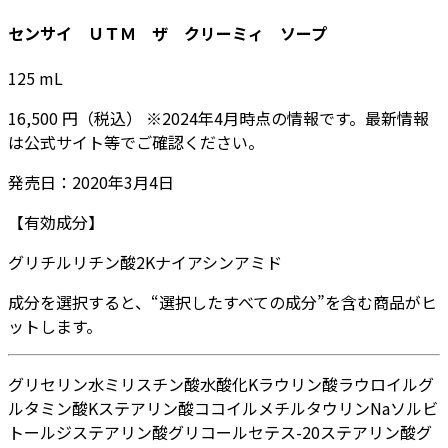
センサイ ＵＴＭ ザ クリーミィ ソープ
125
mL
16,500
円
（税込）
※
2024年4月
時点の情報です。最新情報
は公式サイト等でご確認ください。
発売日：
2020年3月4日
【有効成分】
グリチルリチン酸2K
ナイアシンアミド
成分を選択すると、“選択したすべての成分”を含む商品がヒ
ットします。
グリセリン
水
ミリスチン酸
水酸化K
ラウリン酸
ラウロイルグ
ルタミン酸K
ステアリン酸
ココイルメチルタウリンNa
ソルビ
トール
ジステアリン酸グリコール
セテス-20
ステアリン酸グ