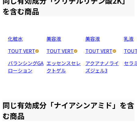
同じ有効成分「
グリチルリチン酸2K
」
を含む商品
化粧水
美容液
美容液
乳液
TOUT VERT
TOUT VERT
TOUT VERT
TOUT
バランシングGA
エッセンスセレ
アクアナノライ
セラ
ローション
クトゲル
ズジェル3
同じ有効成分「
ナイアシンアミド
」を含
む商品