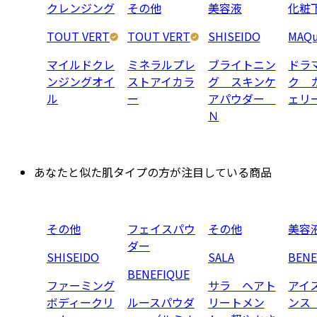
クレンジング
その他
美容液
化粧
TOUT VERT
TOUT VERT
SHISEIDO
MAQu
マイルドクレ
ミネラルプレ
ブライトニン
ドラ
ンジングオイ
ストアイカラ
グ スキンケ
ク 
ル
ー
アパウダー
ェリ
Ｎ
あなたと似た肌タイプの方が注目している商品
その他
フェイスパウ
その他
美容
ダー
SHISEIDO
SALA
BENE
BENEFIQUE
ファーミング
サラ ヘアト
アイ
ボディークリ
ルースパウダ
リートメン
ンス