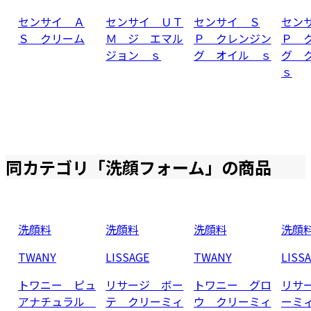
センサイ Ａ
センサイ ＵＴ
センサイ Ｓ
セン
Ｓ クリーム
Ｍ ジ エマル
Ｐ クレンジン
Ｐ 
ジョン ｓ
グ オイル ｓ
グ 
ｓ
同カテゴリ「
洗顔フォーム
」の商品
洗顔料
洗顔料
洗顔料
洗顔
TWANY
LISSAGE
TWANY
LISS
トワニー ピュ
リサージ ボー
トワニー グロ
リサ
アナチュラル
テ クリーミィ
ウ クリーミィ
ーミ