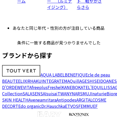
ーム
ー （ルミナ
ト 軽やかさ
イジング）
らさら
あなたと同じ年代・性別の方が注目している商品
条件に一致する商品が見つかりませんでした
ブランドから探す
AQUA LABEL
BENEFIQUE
cle de peau
BEAUTE
ELIXIR
HAKU
INTEGRATE
MAQuillAGE
SHISEIDO
ANES
D'OR
DEW
EVITA
freeplus
Freshel
KANEBO
KATE
L'EQUIL
LISSA
Collection
SALA
SENSAI
suisai
TWANY
NARS
MUJI
naturie
Bior
SKIN HEALTH
Avene
amritara
Antipodes
ARGITAL
COSME
DECORTE
do organic
Dr.Hauschka
ETVOS
FEMMUE
F