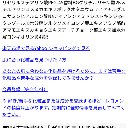
リセリル
ステアリン酸PEG-45
香料
BG
グリチルリチン酸2K
メ
チルセリン
コメヌカエキス
ポリクオタニウム-7
アセチルグル
コサミン
ヒアルロン酸Na
ナイアシンアミド
ジメトキシジ-p-
クレゾール
加水分解シルク
ソメイヨシノ葉エキス
アミノ酪酸
アマモエキス
カキョクエキス
アーチチョーク葉エキス
加水分
解コンキオリン
黄4
黄5
楽天市場
で見る
Yahoo!ショッピング
で見る
肌に合う化粧品を見つけたい方
あなたの肌に合わない化粧品を避けるために、まずは
苦手な
化粧品
や
苦手な成分
を登録してみませんか？
会員登録（完全無料）
※ 好き/苦手な化粧品または成分を登録するほど、レコメン
ドの精度は上がります。定期的に登録情報を見直してみてく
ださい。