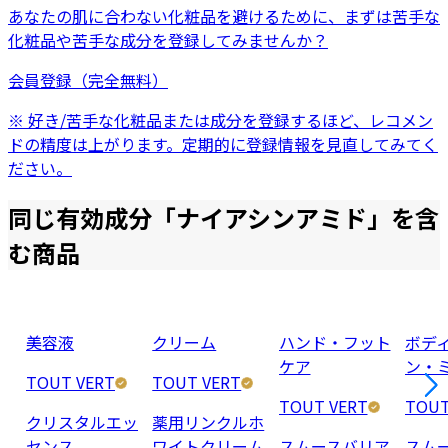
あなたの肌に合わない化粧品を避けるために、まずは
苦手な
化粧品
や
苦手な成分
を登録してみませんか？
会員登録（完全無料）
※ 好き/苦手な化粧品または成分を登録するほど、レコメン
ドの精度は上がります。定期的に登録情報を見直してみてく
ださい。
同じ有効成分「
ナイアシンアミド
」を含
む商品
美容液
クリーム
ハンド・フット
ボデ
ケア
ン・
TOUT VERT
TOUT VERT
TOUT VERT
TOUT
クリスタルエッ
薬用リンクルホ
センス
ワイトクリーム
スムースバリア
スム