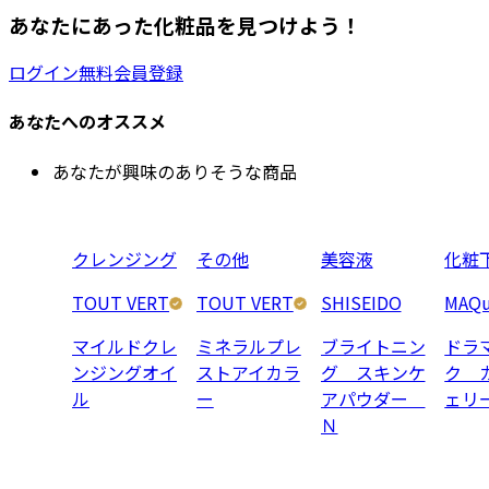
あなたにあった化粧品を見つけよう！
ログイン
無料会員登録
あなたへのオススメ
あなたが興味のありそうな商品
クレンジング
その他
美容液
化粧
TOUT VERT
TOUT VERT
SHISEIDO
MAQu
マイルドクレ
ミネラルプレ
ブライトニン
ドラ
ンジングオイ
ストアイカラ
グ スキンケ
ク 
ル
ー
アパウダー
ェリ
Ｎ