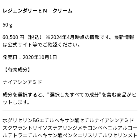
レジェンダリーＥＮ クリーム
50
g
60,500
円
（税込）
※
2024年4月
時点の情報です。最新情報
は公式サイト等でご確認ください。
発売日：
2020年10月1日
【有効成分】
ナイアシンアミド
成分を選択すると、“選択したすべての成分”を含む商品がヒ
ットします。
水
グリセリン
BG
エチルヘキサン酸セチル
ナイアシンアミド
スクワラン
トリイソステアリン
ジメチコン
ベヘニルアルコー
ル
テトラエチルヘキサン酸ペンタエリスリチル
ワセリン
メト