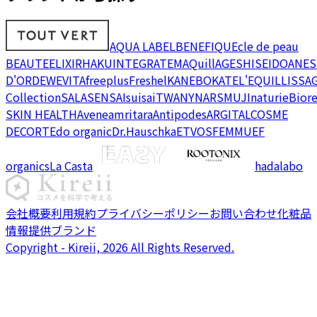
AQUA LABEL
BENEFIQUE
cle de peau
BEAUTE
ELIXIR
HAKU
INTEGRATE
MAQuillAGE
SHISEIDO
ANES
D'OR
DEW
EVITA
freeplus
Freshel
KANEBO
KATE
L'EQUIL
LISSA
Collection
SALA
SENSAI
suisai
TWANY
NARS
MUJI
naturie
Bior
SKIN HEALTH
Avene
amritara
Antipodes
ARGITAL
COSME
DECORTE
do organic
Dr.Hauschka
ETVOS
FEMMUE
F
organics
La Casta
hadalabo
会社概要
利用規約
プライバシーポリシー
お問い合わせ
化粧品
情報提供ブランド
Copyright - Kireii, 2026 All Rights Reserved.