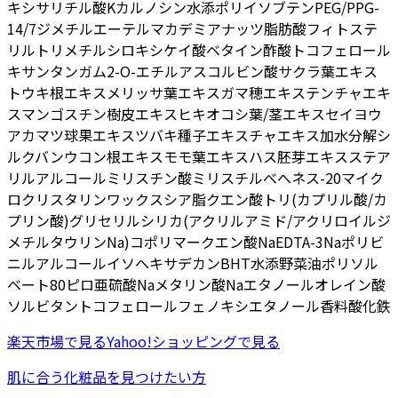
キシサリチル酸K
カルノシン
水添ポリイソブテン
PEG/PPG-
14/7ジメチルエーテル
マカデミアナッツ脂肪酸フィトステ
リル
トリメチルシロキシケイ酸
ベタイン
酢酸トコフェロール
キサンタンガム
2-O-エチルアスコルビン酸
サクラ葉エキス
トウキ根エキス
メリッサ葉エキス
ガマ穂エキス
テンチャエキ
ス
マンゴスチン樹皮エキス
ヒキオコシ葉/茎エキス
セイヨウ
アカマツ球果エキス
ツバキ種子エキス
チャエキス
加水分解シ
ルク
バンウコン根エキス
モモ葉エキス
ハス胚芽エキス
ステア
リルアルコール
ミリスチン酸ミリスチル
べへネス-20
マイク
ロクリスタリンワックス
シア脂
クエン酸
トリ(カプリル酸/カ
プリン酸)グリセリル
シリカ
(アクリルアミド/アクリロイルジ
メチルタウリンNa)コポリマー
クエン酸Na
EDTA-3Na
ポリビ
ニルアルコール
イソヘキサデカン
BHT
水添野菜油
ポリソル
ベート80
ピロ亜硫酸Na
メタリン酸Na
エタノール
オレイン酸
ソルビタン
トコフェロール
フェノキシエタノール
香料
酸化鉄
楽天市場
で見る
Yahoo!ショッピング
で見る
肌に合う化粧品を見つけたい方