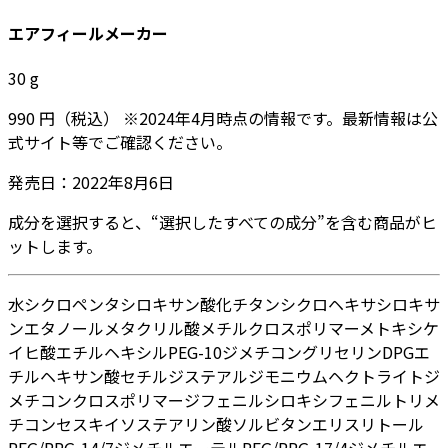
エアフィールメーカー
30
g
990
円
（税込）
※
2024年4月
時点の情報です。最新情報は公
式サイト等でご確認ください。
発売日：
2022年8月6日
成分を選択すると、“選択したすべての成分”を含む商品がヒ
ットします。
水
シクロペンタシロキサン
酸化チタン
シクロヘキサシロキサ
ン
エタノール
メタクリル酸メチルクロスポリマー
メトキシケ
イヒ酸エチルヘキシル
PEG-10ジメチコン
グリセリン
DPG
エ
チルヘキサン酸セチル
ジステアルジモニウムヘクトライト
ジ
メチコンクロスポリマー
ジフェニルシロキシフェニルトリメ
チコン
セスキイソステアリン酸ソルビタン
エリスリトール