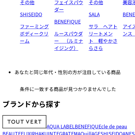
その他
フェイスパウ
その他
美容
ダー
SHISEIDO
SALA
BENE
BENEFIQUE
ファーミング
サラ ヘアト
アイ
ボディークリ
ルースパウダ
リートメン
ンス
ーム
ー （ルミナ
ト 軽やかさ
イジング）
らさら
あなたと同じ年代・性別の方が注目している商品
条件に一致する商品が見つかりませんでした
ブランドから探す
AQUA LABEL
BENEFIQUE
cle de peau
BEAUTE
ELIXIR
HAKU
INTEGRATE
MAQuillAGE
SHISEIDO
ANES