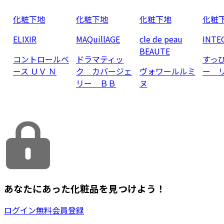
化粧下地
化粧下地
化粧下地
化粧
ELIXIR
MAQuillAGE
cle de peau
INTE
BEAUTE
コントロールベ
ドラマティッ
すっ
ース ＵＶ Ｎ
ク カバージェ
ヴォワールルミ
ー 
リー ＢＢ
ヌ
あなたにあった化粧品を見つけよう！
ログイン
無料会員登録