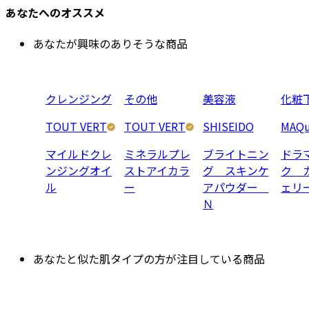
あなたへのオススメ
あなたが興味のありそうな商品
クレンジング
その他
美容液
化粧
TOUT VERT
TOUT VERT
SHISEIDO
MAQu
マイルドクレ
ミネラルプレ
ブライトニン
ドラ
ンジングオイ
ストアイカラ
グ スキンケ
ク 
ル
ー
アパウダー
ェリ
Ｎ
あなたと似た肌タイプの方が注目している商品