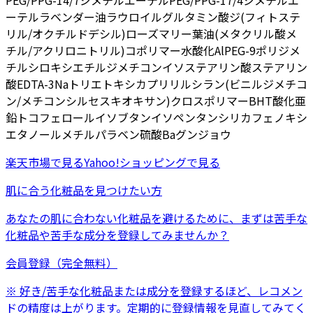
PEG/PPG-14/7ジメチルエーテル
PEG/PPG-17/4ジメチルエ
ーテル
ラベンダー油
ラウロイルグルタミン酸ジ(フィトステ
リル/オクチルドデシル)
ローズマリー葉油
(メタクリル酸メ
チル/アクリロニトリル)コポリマー
水酸化Al
PEG-9ポリジメ
チルシロキシエチルジメチコン
イソステアリン酸
ステアリン
酸
EDTA-3Na
トリエトキシカプリリルシラン
(ビニルジメチコ
ン/メチコンシルセスキオキサン)クロスポリマー
BHT
酸化亜
鉛
トコフェロール
イソブタン
イソペンタン
シリカ
フェノキシ
エタノール
メチルパラベン
硫酸Ba
グンジョウ
楽天市場
で見る
Yahoo!ショッピング
で見る
肌に合う化粧品を見つけたい方
あなたの肌に合わない化粧品を避けるために、まずは
苦手な
化粧品
や
苦手な成分
を登録してみませんか？
会員登録（完全無料）
※ 好き/苦手な化粧品または成分を登録するほど、レコメン
ドの精度は上がります。定期的に登録情報を見直してみてく