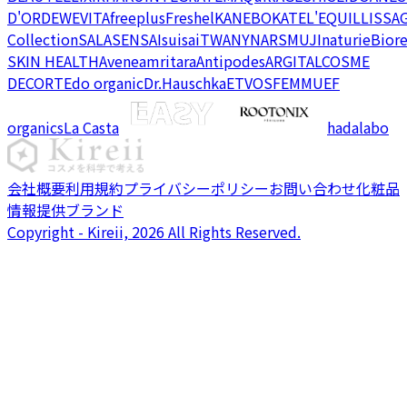
D'OR
DEW
EVITA
freeplus
Freshel
KANEBO
KATE
L'EQUIL
LISSA
Collection
SALA
SENSAI
suisai
TWANY
NARS
MUJI
naturie
Bior
SKIN HEALTH
Avene
amritara
Antipodes
ARGITAL
COSME
DECORTE
do organic
Dr.Hauschka
ETVOS
FEMMUE
F
organics
La Casta
hadalabo
会社概要
利用規約
プライバシーポリシー
お問い合わせ
化粧品
情報提供ブランド
Copyright - Kireii, 2026 All Rights Reserved.