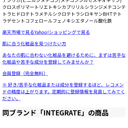
ナ
シリカ
(ビニルジメチコン/メチコンシルセスキオキサン)
クロスポリマー
トリエトキシカプリリルシラン
ジメチコン
テ
トラヒドロテトラメチルシクロテトラシロキサン
BHT
テト
ラデセン
トコフェロール
フェノキシエタノール
酸化鉄
楽天市場
で見る
Yahoo!ショッピング
で見る
肌に合う化粧品を見つけたい方
あなたの肌に合わない化粧品を避けるために、まずは
苦手な
化粧品
や
苦手な成分
を登録してみませんか？
会員登録（完全無料）
※ 好き/苦手な化粧品または成分を登録するほど、レコメン
ドの精度は上がります。定期的に登録情報を見直してみてく
ださい。
同ブランド「
INTEGRATE
」の商品