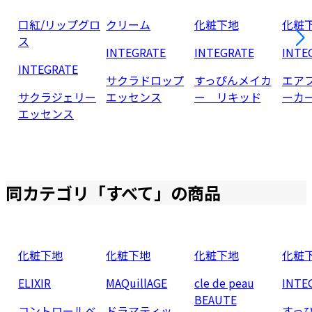
口紅/リップグロ
クリーム
化粧下地
化粧
ス
INTEGRATE
INTEGRATE
INTE
INTEGRATE
サクラドロップ
すっぴんメイカ
エア
サクラジェリー
エッセンス
ー リキッド
ーカ
エッセンス
同カテゴリ「
すべて
」の商品
化粧下地
化粧下地
化粧下地
化粧
ELIXIR
MAQuillAGE
cle de peau
INTE
BEAUTE
コントロールベ
ドラマティッ
すっ