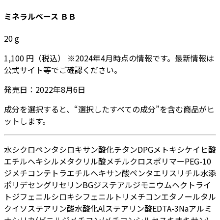
ミネラルベース ＢＢ
20
g
1,100
円
（税込）
※
2024年4月
時点の情報です。最新情報は
公式サイト等でご確認ください。
発売日：
2022年8月6日
成分を選択すると、“選択したすべての成分”を含む商品がヒ
ットします。
水
シクロペンタシロキサン
酸化チタン
DPG
メトキシケイヒ酸
エチルヘキシル
メタクリル酸メチルクロスポリマー
PEG-10
ジメチコン
テトラエチルヘキサン酸ペンタエリスリチル
水添
ポリデセン
グリセリン
BG
ジステアルジモニウムヘクトライ
ト
ジフェニルシロキシフェニルトリメチコン
エタノール
タル
ク
イソステアリン酸
水酸化Al
ステアリン酸
EDTA-3Na
アルミ