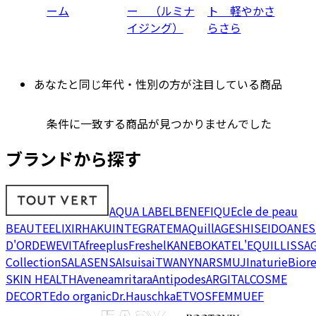
ーム
ー （ルミナ
ト 軽やかさ
イジング）
らさら
あなたと同じ年代・性別の方が注目している商品
条件に一致する商品が見つかりませんでした
ブランドから探す
AQUA LABEL
BENEFIQUE
cle de peau
BEAUTE
ELIXIR
HAKU
INTEGRATE
MAQuillAGE
SHISEIDO
ANES
D'OR
DEW
EVITA
freeplus
Freshel
KANEBO
KATE
L'EQUIL
LISSA
Collection
SALA
SENSAI
suisai
TWANY
NARS
MUJI
naturie
Bior
SKIN HEALTH
Avene
amritara
Antipodes
ARGITAL
COSME
DECORTE
do organic
Dr.Hauschka
ETVOS
FEMMUE
F