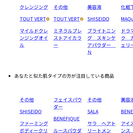
クレンジング
その他
美容液
化粧
TOUT VERT
TOUT VERT
SHISEIDO
MAQu
マイルドクレ
ミネラルプレ
ブライトニン
ドラ
ンジングオイ
ストアイカラ
グ スキンケ
ク 
ル
ー
アパウダー
ェリ
Ｎ
あなたと似た肌タイプの方が注目している商品
その他
フェイスパウ
その他
美容
ダー
SHISEIDO
SALA
BENE
BENEFIQUE
ファーミング
サラ ヘアト
アイ
ボディークリ
ルースパウダ
リートメン
ンス