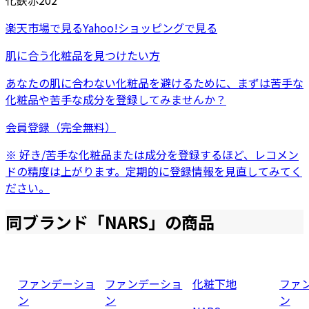
化鉄
赤202
楽天市場
で見る
Yahoo!ショッピング
で見る
肌に合う化粧品を見つけたい方
あなたの肌に合わない化粧品を避けるために、まずは
苦手な
化粧品
や
苦手な成分
を登録してみませんか？
会員登録（完全無料）
※ 好き/苦手な化粧品または成分を登録するほど、レコメン
ドの精度は上がります。定期的に登録情報を見直してみてく
ださい。
同ブランド「
NARS
」の商品
ファンデーショ
ファンデーショ
化粧下地
ファ
ン
ン
ン