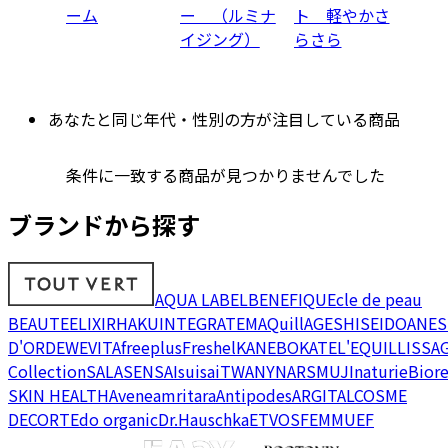
ーム
ー （ルミナ
ト 軽やかさ
イジング）
らさら
あなたと同じ年代・性別の方が注目している商品
条件に一致する商品が見つかりませんでした
ブランドから探す
AQUA LABEL
BENEFIQUE
cle de peau
BEAUTE
ELIXIR
HAKU
INTEGRATE
MAQuillAGE
SHISEIDO
ANES
D'OR
DEW
EVITA
freeplus
Freshel
KANEBO
KATE
L'EQUIL
LISSA
Collection
SALA
SENSAI
suisai
TWANY
NARS
MUJI
naturie
Bior
SKIN HEALTH
Avene
amritara
Antipodes
ARGITAL
COSME
DECORTE
do organic
Dr.Hauschka
ETVOS
FEMMUE
F