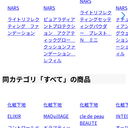
NARS
NARS
NARS
NARS
ライトリフレク
ライトリフレク
ピュアラディア
ティングセッテ
ナチ
ティング ファ
ントプロテクシ
ィングパウダ
ィア
ンデーション
ョン アクアテ
ー プレスト
グウ
ィックグロー
Ｎ ミニ
ショ
クッションファ
ーシ
ンデーション
ィル
レフィル
同カテゴリ「
すべて
」の商品
化粧下地
化粧下地
化粧下地
化粧
ELIXIR
MAQuillAGE
cle de peau
INTE
BEAUTE
コントロールベ
ドラマティッ
すっ