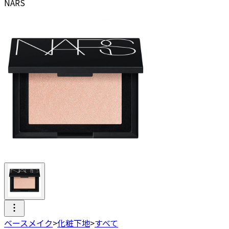
NARS
ベースメイク
>
化粧下地
>
すべて