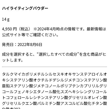
ハイライティングパウダー
14
g
4,950
円
（税込）
※
2024年4月
時点の情報です。最新情報は
公式サイト等でご確認ください。
発売日：
2022年8月6日
成分を選択すると、“選択したすべての成分”を含む商品がヒ
ットします。
タルク
マイカ
ポリメチルシルセスキオキサン
ステアロイルオ
キシステアリン酸オクチルドデシル
ジメチコン
ステアリン酸
亜鉛
ステアリン酸ジメチコノール
ポリブテン
カプリリルグリ
コール
フェノキシエタノール
酸化スズ
ヘキシレングリコール
トコフェロール
レシチン
ステアリン酸グリセリル
オレイン酸
グリセリル
クエン酸
パルミチン酸アスコルビル
酸化チタン
酸