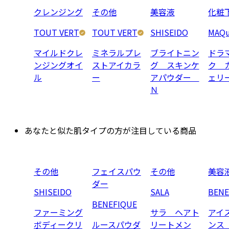
クレンジング
その他
美容液
化粧
TOUT VERT
TOUT VERT
SHISEIDO
MAQu
マイルドクレ
ミネラルプレ
ブライトニン
ドラ
ンジングオイ
ストアイカラ
グ スキンケ
ク 
ル
ー
アパウダー
ェリ
Ｎ
あなたと似た肌タイプの方が注目している商品
その他
フェイスパウ
その他
美容
ダー
SHISEIDO
SALA
BENE
BENEFIQUE
ファーミング
サラ ヘアト
アイ
ボディークリ
ルースパウダ
リートメン
ンス