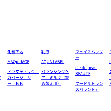
化粧下地
乳液
フェイスパウダ
ー
MAQuillAGE
AQUA LABEL
cle de peau
ドラマティック
バウンシングケ
BEAUTE
ア
カバージェリ
ア ミルク（詰
ー ＢＢ
め替え用）
プードルトラン
スパラントｎ