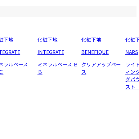
粧下地
化粧下地
化粧下地
化粧
TEGRATE
INTEGRATE
BENEFIQUE
NARS
ネラルベース
ミネラルベース Ｂ
クリアアップベー
ライ
Ｃ
Ｂ
ス
ィン
グパ
スト