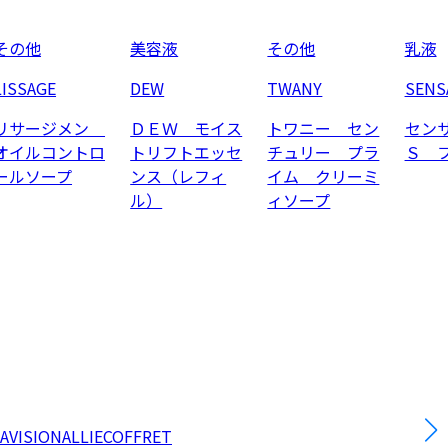
その他
美容液
その他
乳液
LISSAGE
DEW
TWANY
SENS
リサージメン
ＤＥＷ モイス
トワニー セン
セン
オイルコントロ
トリフトエッセ
チュリー プラ
Ｓ 
ールソープ
ンス（レフィ
イム クリーミ
ル）
ィソープ
AVISION
ALLIE
COFFRET