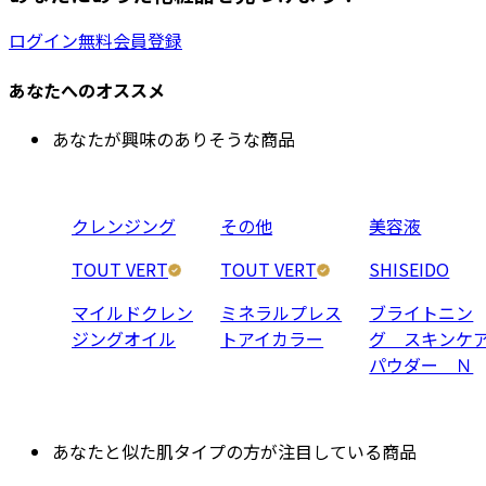
ログイン
無料会員登録
あなたへのオススメ
あなたが興味のありそうな商品
クレンジング
その他
美容液
TOUT VERT
TOUT VERT
SHISEIDO
マイルドクレン
ミネラルプレス
ブライトニン
ジングオイル
トアイカラー
グ スキンケ
パウダー Ｎ
あなたと似た肌タイプの方が注目している商品