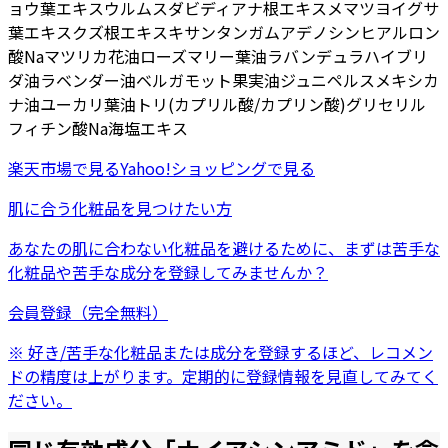
ョウ葉エキス
ウルムスダビディアナ根エキス
メマツヨイグサ
葉エキス
クズ根エキス
キサンタンガム
アデノシン
ヒアルロン
酸Na
マツリカ花油
ローズマリー葉油
ラバンデュラハイブリ
ダ油
ラベンダー油
ベルガモット果実油
ジュニペルスメキシカ
ナ油
ユーカリ葉油
トリ(カプリル酸/カプリン酸)グリセリル
フィチン酸Na
海塩エキス
楽天市場
で見る
Yahoo!ショッピング
で見る
肌に合う化粧品を見つけたい方
あなたの肌に合わない化粧品を避けるために、まずは
苦手な
化粧品
や
苦手な成分
を登録してみませんか？
会員登録（完全無料）
※ 好き/苦手な化粧品または成分を登録するほど、レコメン
ドの精度は上がります。定期的に登録情報を見直してみてく
ださい。