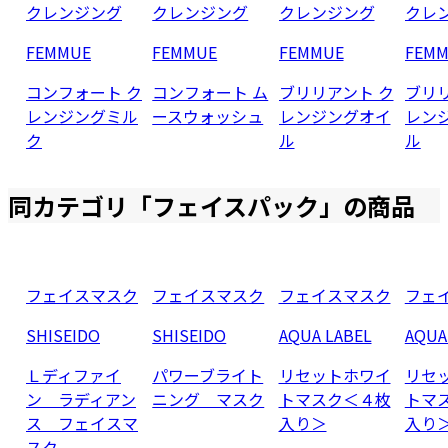
クレンジング
クレンジング
クレンジング
クレ
FEMMUE
FEMMUE
FEMMUE
FEM
コンフォート ク
コンフォート ム
ブリリアント ク
ブリリ
レンジングミル
ースウォッシュ
レンジングオイ
レン
ク
ル
ル
同カテゴリ「
フェイスパック
」の商品
フェイスマスク
フェイスマスク
フェイスマスク
フェ
SHISEIDO
SHISEIDO
AQUA LABEL
AQUA
Ｌディファイ
パワーブライト
リセットホワイ
リセ
ン ラディアン
ニング マスク
トマスク＜４枚
トマ
ス フェイスマ
入り＞
入り
スク