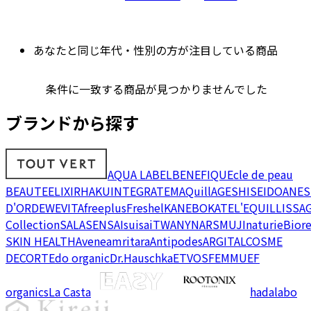
あなたと同じ年代・性別の方が注目している商品
条件に一致する商品が見つかりませんでした
ブランドから探す
AQUA LABEL
BENEFIQUE
cle de peau
BEAUTE
ELIXIR
HAKU
INTEGRATE
MAQuillAGE
SHISEIDO
ANES
D'OR
DEW
EVITA
freeplus
Freshel
KANEBO
KATE
L'EQUIL
LISSA
Collection
SALA
SENSAI
suisai
TWANY
NARS
MUJI
naturie
Bior
SKIN HEALTH
Avene
amritara
Antipodes
ARGITAL
COSME
DECORTE
do organic
Dr.Hauschka
ETVOS
FEMMUE
F
organics
La Casta
hadalabo