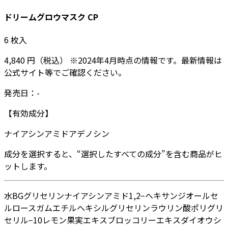
ドリームグロウマスク CP
6
枚入
4,840
円
（税込）
※
2024年4月
時点の情報です。最新情報は
公式サイト等でご確認ください。
発売日：
-
【有効成分】
ナイアシンアミド
アデノシン
成分を選択すると、“選択したすべての成分”を含む商品がヒ
ットします。
水
BG
グリセリン
ナイアシンアミド
1,2−ヘキサンジオール
セ
ルロースガム
エチルヘキシルグリセリン
ラウリン酸ポリグリ
セリル−10
レモン果実エキス
ブロッコリーエキス
ダイオウシ