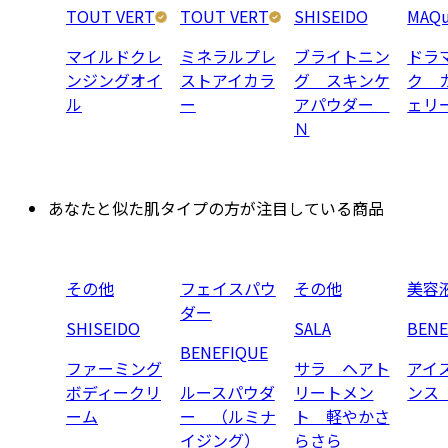
TOUT VERT
TOUT VERT
SHISEIDO
MAQu
マイルドクレ
ミネラルプレ
ブライトニン
ドラ
ンジングオイ
ストアイカラ
グ スキンケ
ク 
ル
ー
アパウダー
ェリ
Ｎ
あなたと似た肌タイプの方が注目している商品
その他
フェイスパウ
その他
美容
ダー
SHISEIDO
SALA
BENE
BENEFIQUE
ファーミング
サラ ヘアト
アイ
ボディークリ
ルースパウダ
リートメン
ンス
ーム
ー （ルミナ
ト 軽やかさ
イジング）
らさら