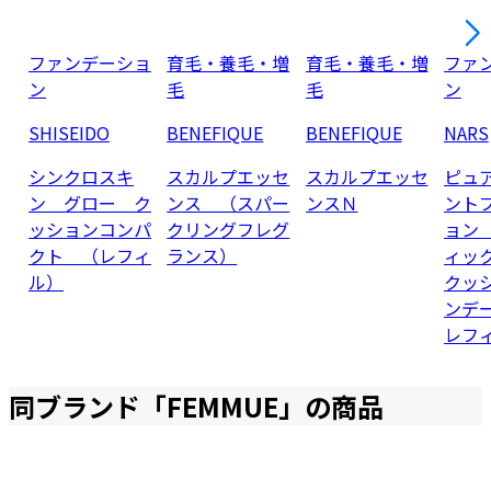
ファンデーショ
育毛・養毛・増
育毛・養毛・増
ファ
ン
毛
毛
ン
SHISEIDO
BENEFIQUE
BENEFIQUE
NARS
シンクロスキ
スカルプエッセ
スカルプエッセ
ピュ
ン グロー ク
ンス （スパー
ンスＮ
ント
ッションコンパ
クリングフレグ
ョン
クト （レフィ
ランス）
ィッ
ル）
クッ
ンデ
レフ
同ブランド「
FEMMUE
」の商品