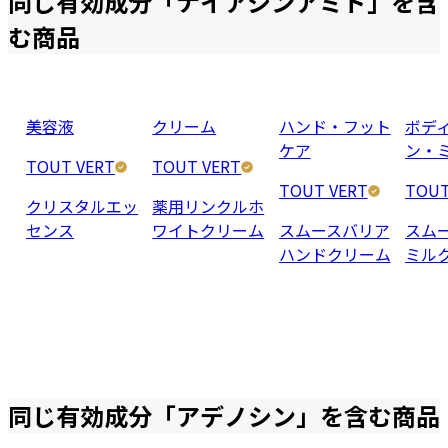
同じ有効成分「
ナイアシンアミド
」を含
む商品
美容液
クリーム
ハンド・フット
ボデ
ケア
ン・
TOUT VERT
TOUT VERT
TOUT VERT
TOUT
クリスタルエッ
薬用リンクルホ
センス
ワイトクリーム
スムースバリア
スム
ハンドクリーム
ミル
同じ有効成分「
アデノシン
」を含む商品