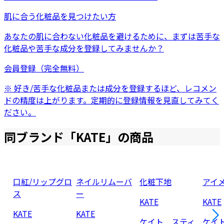
肌に合う化粧品を見つけたい方
あなたの肌に合わない化粧品を避けるために、まずは
苦手な
化粧品
や
苦手な成分
を登録してみませんか？
会員登録（完全無料）
※ 好き/苦手な化粧品または成分を登録するほど、レコメン
ドの精度は上がります。定期的に登録情報を見直してみてく
ださい。
同ブランド「
KATE
」の商品
口紅/リップグロ
ネイルリムーバ
化粧下地
アイ
ス
ー
KATE
KATE
KATE
KATE
ケイト スティ
ケイ