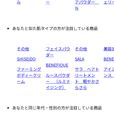
ル
ー
アパウダー
ェリ
Ｎ
あなたと似た肌タイプの方が注目している商品
その他
フェイスパウ
その他
美容
ダー
SHISEIDO
SALA
BENE
BENEFIQUE
ファーミング
サラ ヘアト
アイ
ボディークリ
ルースパウダ
リートメン
ンス
ーム
ー （ルミナ
ト 軽やかさ
イジング）
らさら
あなたと同じ年代・性別の方が注目している商品