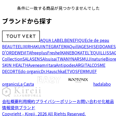
条件に一致する商品が見つかりませんでした
ブランドから探す
AQUA LABEL
BENEFIQUE
cle de peau
BEAUTE
ELIXIR
HAKU
INTEGRATE
MAQuillAGE
SHISEIDO
ANES
D'OR
DEW
EVITA
freeplus
Freshel
KANEBO
KATE
L'EQUIL
LISSA
Collection
SALA
SENSAI
suisai
TWANY
NARS
MUJI
naturie
Bior
SKIN HEALTH
Avene
amritara
Antipodes
ARGITAL
COSME
DECORTE
do organic
Dr.Hauschka
ETVOS
FEMMUE
F
organics
La Casta
hadalabo
会社概要
利用規約
プライバシーポリシー
お問い合わせ
化粧品
情報提供ブランド
Copyright - Kireii, 2026 All Rights Reserved.