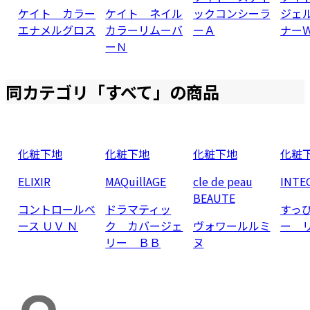
ケイト カラー
ケイト ネイル
ックコンシーラ
ジェ
エナメルグロス
カラーリムーバ
ーＡ
ナー
ーＮ
同カテゴリ「
すべて
」の商品
化粧下地
化粧下地
化粧下地
化粧
ELIXIR
MAQuillAGE
cle de peau
INTE
BEAUTE
コントロールベ
ドラマティッ
すっ
ース ＵＶ Ｎ
ク カバージェ
ヴォワールルミ
ー 
リー ＢＢ
ヌ