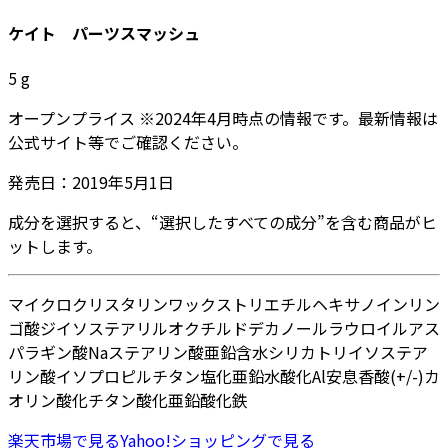
ケイト パーツスマッシュ
5
g
オープンプライス
※
2024年4月
時点の情報です。最新情報は
公式サイト等でご確認ください。
発売日：
2019年5月1日
成分を選択すると、“選択したすべての成分”を含む商品がヒ
ットします。
マイクロクリスタリンワックス
トリエチルヘキサノイン
リン
ゴ酸ジイソステアリル
オクチルドデカノール
ラウロイルアス
パラギン酸Na
ステアリン酸亜鉛
含水シリカ
トリイソステア
リン酸イソプロピルチタン
塩化亜鉛
水酸化Al
安息香酸
(+/-)カ
オリン
酸化チタン
酸化亜鉛
酸化鉄
楽天市場
で見る
Yahoo!ショッピング
で見る